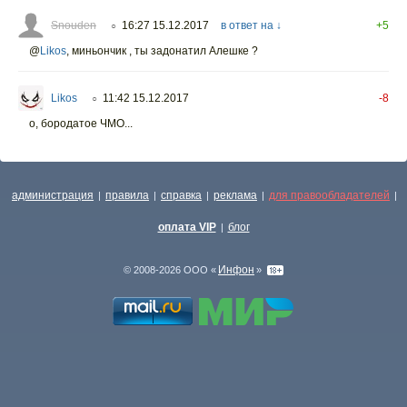
Snouden
16:27 15.12.2017
в ответ на ↓
+5
○
@
Likos
,
миньончик , ты задонатил Алешке ?
Likos
11:42 15.12.2017
-8
○
о, бородатое ЧМО...
администрация
правила
справка
реклама
для правообладателей
|
|
|
|
|
оплата VIP
блог
|
Инфон
© 2008-2026 ООО «
»