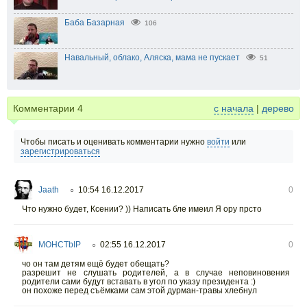
Баба Базарная
106
Навальный, облако, Аляска, мама не пускает
51
Комментарии
4
с начала
|
дерево
Чтобы писать и оценивать комментарии нужно
войти
или
зарегистрироваться
Jaath
10:54 16.12.2017
0
○
Что нужно будет, Ксении? )) Написать бле имеил Я ору прсто
MOHCTbIP
02:55 16.12.2017
0
○
чо он там детям ещё будет обещать?
разрешит не слушать родителей, а в случае неповиновения
родители сами будут вставать в угол по указу президента :)
он похоже перед съёмками сам этой дурман-травы хлебнул