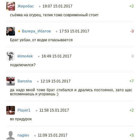
Жиробас
19:07 15.01.2017
+2
○
съёмка на огурец. телик тоже соврименный стоит
★
Валера_Ибатов
17:53 15.01.2017
-3
○
Брат уебан, от водки отказывается
klimo4ek
16:49 15.01.2017
0
○
подключился?
Barosha
12:19 15.01.2017
+7
○
да надо мной тоже брат стибался и дрались постоянно, зато щас
вспоминаешь и угораешь :)
Player1
11:58 15.01.2017
+2
○
во придурок
nagiev
11:09 15.01.2017
+3
○