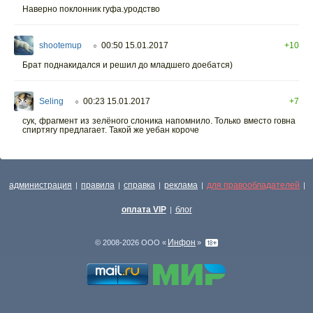
Наверно поклонник гуфа.уродство
shootemup
00:50 15.01.2017
+10
○
Брат поднакидался и решил до младшего доебатся)
Seling
00:23 15.01.2017
+7
○
сук, фрагмент из зелёного слоника напомнило. Только вместо говна
спиртягу предлагает. Такой же уебан короче
администрация
правила
справка
реклама
для правообладателей
|
|
|
|
|
оплата VIP
блог
|
Инфон
© 2008-2026 ООО «
»