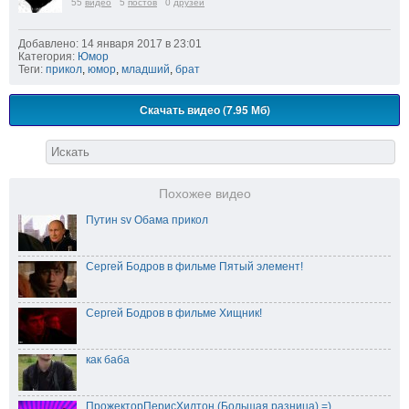
55
видео
5
постов
0
друзей
Добавлено: 14 января 2017 в 23:01
Категория:
Юмор
Теги:
прикол
,
юмор
,
младший
,
брат
Скачать видео (7.95 Мб)
Похожее видео
Путин sv Обама прикол
Сергей Бодров в фильме Пятый элемент!
Сергей Бодров в фильме Хищник!
как баба
ПрожекторПерисХилтон (Большая разница) =)