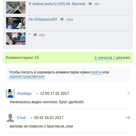
Я люблю работу (VR) Mr. Marmok
261
Он Избранный!!!
1594
^
250
Комментарии
15
с начала
|
дерево
Чтобы писать и оценивать комментарии нужно
войти
или
зарегистрироваться
Alastago
12:55 17.01.2017
0
○
Начиналось видео неплохо. Брат далбоёб.
Chak
00:42 16.01.2017
+4
○
малому не повезло с братом уе,,ном