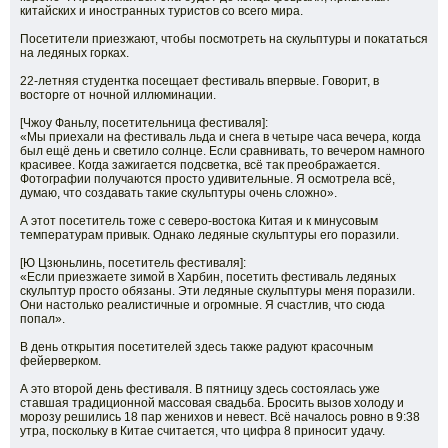
китайских и иностранных туристов со всего мира.
Посетители приезжают, чтобы посмотреть на скульптуры и покататься
на ледяных горках.
22-летняя студентка посещает фестиваль впервые. Говорит, в
восторге от ночной иллюминации.
[Чжоу Фаньлу, посетительница фестиваля]:
«Мы приехали на фестиваль льда и снега в четыре часа вечера, когда
был ещё день и светило солнце. Если сравнивать, то вечером намного
красивее. Когда зажигается подсветка, всё так преображается.
Фотографии получаются просто удивительные. Я осмотрела всё,
думаю, что создавать такие скульптуры очень сложно».
А этот посетитель тоже с северо-востока Китая и к минусовым
температурам привык. Однако ледяные скульптуры его поразили.
[Ю Цзюньлинь, посетитель фестиваля]:
«Если приезжаете зимой в Харбин, посетить фестиваль ледяных
скульптур просто обязаны. Эти ледяные скульптуры меня поразили.
Они настолько реалистичные и огромные. Я счастлив, что сюда
попал».
В день открытия посетителей здесь также радуют красочным
фейерверком.
А это второй день фестиваля. В пятницу здесь состоялась уже
ставшая традиционной массовая свадьба. Бросить вызов холоду и
морозу решились 18 пар женихов и невест. Всё началось ровно в 9:38
утра, поскольку в Китае считается, что цифра 8 приносит удачу.