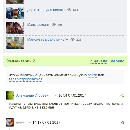
держатель для пиваса
644
Мэнспрединг
196
Майонез за одну минуту
228
Комментарии
2
с начала
|
дерево
Чтобы писать и оценивать комментарии нужно
войти
или
зарегистрироваться
Александр Игоревич
16:54 07.01.2017
+1
○
нашим тупым властям следует поучиться. сразу видно что деньги
идут на дело а не в карман
prom
14:17 07.01.2017
-3
○