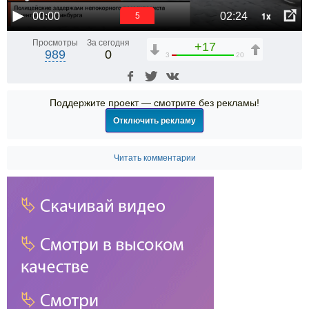
1x
00:00
02:24
5
Просмотры
За сегодня
+17
989
0
3
20
Поддержите проект — смотрите без рекламы!
Отключить рекламу
Читать комментарии