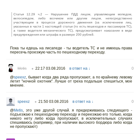
Статья 12.29 ч.2 — Нарушение ПДД лицом, управляющим мопедом,
велосипедом, либо возчиком или другим лицом, непосредственно
участвующим в процессе дорожного движения (за исключением лиц,
указанных в части 1 настоящей статьи (то есть пешеходов и пассажиров ТС),
а также водителя механического ТС), предусматривает наказание в виде
предупреждения или штрафа в размере 200 рублей.
Пока ты едешь на лисапеде - ты водитель ТС и не имеешь права
пересечь проезжую часть по пешеходному переходу.
Metis
22:17 03.08.2016
в ответ на ↓
0
○
@
speexz
,
бывает когда два ряда пропускают, а по крайнему левому
летит "ночной охотник". Лучше от греха подальше спешиться, мое
мнение.
speexz
21:50 03.08.2016
в ответ на ↓
0
○
@
Metis
,
это уже другой случай. я придерживаюсь следующего -
подъезжаю к пешеходному переходу и переезжаю его только, когда
никого нету либо когда пропускают, в исключительных случаях
спешиваюсь (например, при наличии высокого бордюра либо когда
не пропускают)