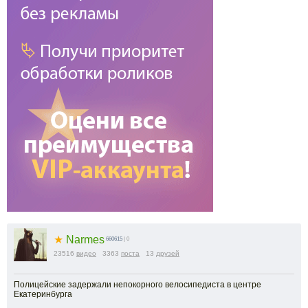
★
Narmes
660615
| 0
23516
видео
3363
поста
13
друзей
Полицейские задержали непокорного велосипедиста в центре
Екатеринбурга