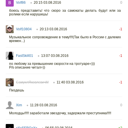
Volf86
20:15 03.08.2016
0
○
боюсь представить! что скоро за самокаты делать будут или за
ролики если нарушишь!
Volf10804
20:13 03.08.2016
-1
○
Музыкальное сопровождение в тему!!!!(Так было в России с далеких
времен...)
FastSkill01
13:07 03.08.2016
-1
○
по любому за превышение скорости на тротуаре=)))
P/s описание читал=))
СамуилЯковлевичМ
11:40 03.08.2016
-1
○
Пиздешь
Xim
11:28 03.08.2016
0
○
Молодцы!!!!! заработали звездочку, задержали преступника!!!!!