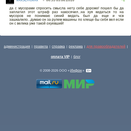
xXxSERGxXx
06:55 03.08.2016
+2
○
да с мусорами спросить смысла нету себе дороже! пошел бы да
заплатил этот штраф раз накосячил...на хуя кидаться то на
мусоров не понимаю синий видать был да еще и чсв
зашкалило...думаю он за рулем машины по хлеще бы себя вел если
он с велика уже такой охуевший!
администрация
правила
справка
реклама
для правообладателей
|
|
|
|
|
оплата VIP
блог
|
Инфон
© 2008-2026 ООО «
»