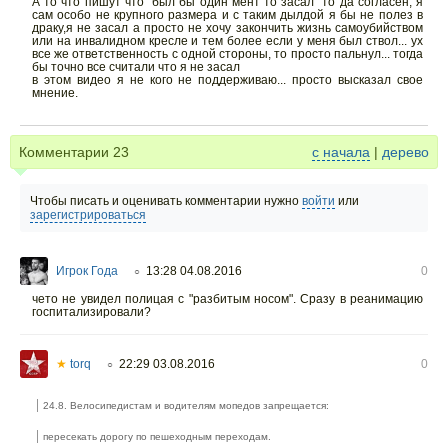
А то что пишут что "был бы один мент то засал" то да согласен, я
сам особо не крупного размера и с таким дылдой я бы не полез в
драку,я не засал а просто не хочу закончить жизнь самоубийством
или на инвалидном кресле и тем более если у меня был ствол... ух
все же ответственность с одной стороны, то просто пальнул... тогда
бы точно все считали что я не засал
в этом видео я не кого не поддерживаю... просто высказал свое
мнение.
Комментарии
23
с начала
|
дерево
Чтобы писать и оценивать комментарии нужно
войти
или
зарегистрироваться
Игрок Года
13:28 04.08.2016
0
○
чето не увидел полицая с "разбитым носом". Сразу в реанимацию
госпитализировали?
★
torq
22:29 03.08.2016
0
○
24.8. Велосипедистам и водителям мопедов запрещается:
пересекать дорогу по пешеходным переходам.