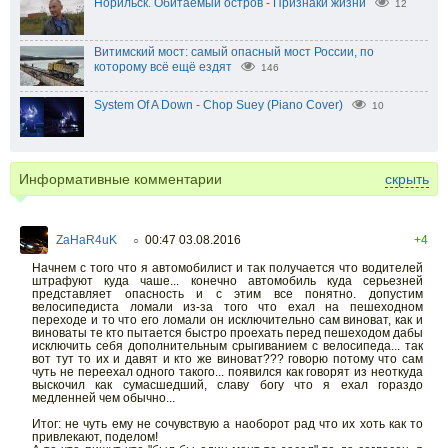
Норильск. Обитаемый остров - Признаки жизни
12
Витимский мост: самый опасный мост России, по
которому всё ещё ездят
146
System Of A Down - Chop Suey (Piano Cover)
10
Информативные комментарии
скрыть
ZaHaR4uK
00:47 03.08.2016
+4
○
Начнем с того что я автомобилист и так получается что водителей
штрафуют куда чаше... конечно автомобиль куда серьезней
представляет опасность и с этим все понятно. допустим
велосипедиста ломали из-за того что ехал на пешеходном
переходе и то что его ломали он исключительно сам виноват, как и
виноваты те кто пытается быстро проехать перед пешеходом дабы
исключить себя дополнительным срыгиванием с велосипеда... так
вот тут то их и давят и кто же виноват??? говорю потому что сам
чуть не переехал одного такого... появился как говорят из неоткуда
выскочил как сумасшедший, славу богу что я ехал гораздо
медленней чем обычно...
Итог: не чуть ему не сочувствую а наоборот рад что их хоть как то
привлекают, поделом!