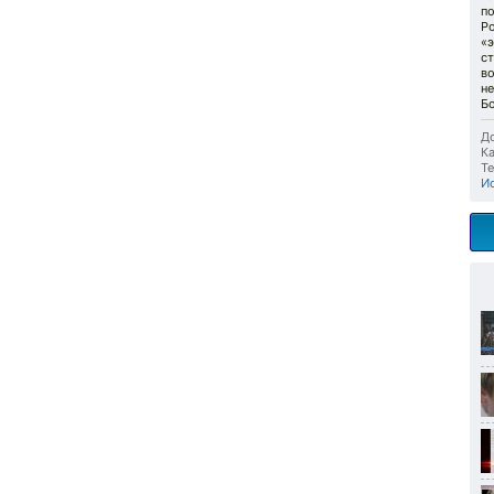
по
Ро
«
с
во
н
Б
До
Ка
Те
И