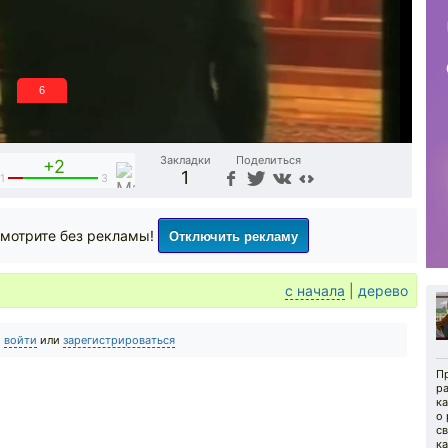
5
Закладки
Поделиться
+2
1
1
3
Отключить рекламу
мотрите без рекламы!
с начала
|
дерево
о
войти
или
зарегистрироваться
П
р
ка
о 
с
ка