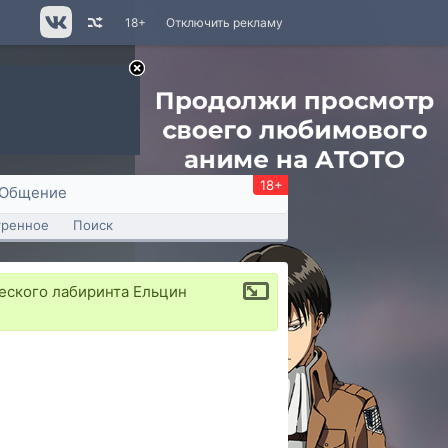
18+
Отключить рекламу
18+
Общение
тренное
Поиск
ческого лабиринта Ельцин