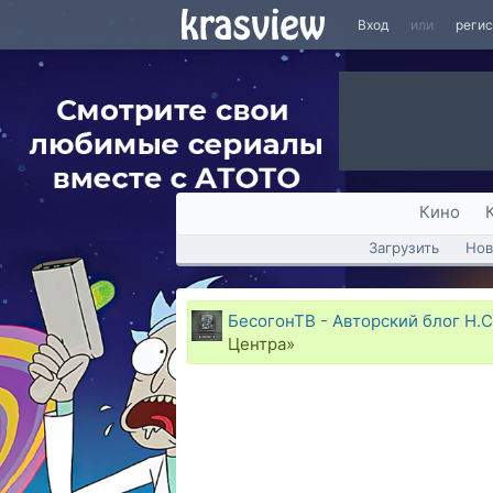
Вход
или
реги
Кино
Загрузить
Нов
БесогонТВ - Авторский блог Н.С
Центра»