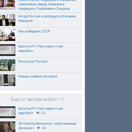
извинялись перед Земаном в
традициях Горбачёва и Ельцина
Когда Россия освободится Евгений
Федоров
Как победили СССР
БесогонTV «Чего вам от нас
надобно»
Россия до Путина
Новый учебник истории
Еще от автора auburn
49
БесогонTV «Чего вам от нас
надобно»
53
46 Никита Михалков. «Неутомимый
Джордж»
24