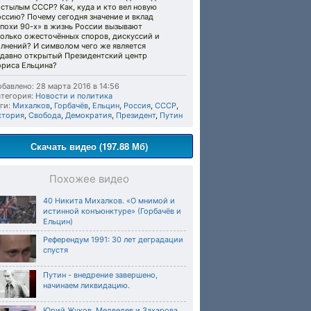
стылым СССР? Как, куда и кто вел новую
ссию? Почему сегодня значение и вклад
эпохи 90-х» в жизнь России вызывают
только ожесточённых споров, дискуссий и
лнений? И символом чего же является
едавно открытый Президентский центр
ориса Ельцина?
бавлено: 28 марта 2016 в 14:56
тегория:
Новости и политика
ги:
Михалков
,
Горбачёв
,
Ельцин
,
Россия
,
СССР
,
стория
,
Свобода
,
Демократия
,
Президент
,
Путин
Скачать видео (197.88 Мб)
Похожее видео
40 Никита Михалков. «О мнимой и
истинной конъюнктуре» (Горбачёв и
Ельцин)
Референдум 1991: 30 лет деградации
спустя
Путин - внедрение завершено,
начинаем ликвидацию.
Юрий Жуков. Медведев и Захарова