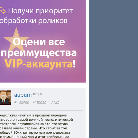
auburn
126
| 0
49
видео
62
поста
1
друг
родолжим начатый в прошлой передаче
азговор о «самой великой геополитической
тастрофе, случившейся за это столетие» -
развале нашей страны. Что стоит за той
вободой 90-х, которую нам преподносили
к самый ценный дар и итог «победы» над