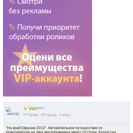
★
Veit
3648
| 0
226
видео
280
постов
4
друга
"На край Евразии 2013". Автомобильное путешествие из
Новосибирска на двух внедорожниках через 10 стран: Казахстан,