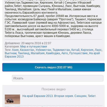
Узбекистан,Таджикистан, Киргизию, Китай ( Синцзян-Уйгурский
район,Тибет, провинции Сычуань, Юннань), Лаос, Вьетнам, Камбоджу,
Таиланд, Малайзия. Цель: мыс Пиай в Малайзии, самая южная
оконечность Евразийского континента.
Продолжительность 67 дней, пробег 20948 км. Интересные места и
события: космодром Байконур (авария "Протона"), Ташкент, Нурекская
ГЭС, Памирский тракт (прямой вид на Афганистан), Тибетское нагорье
(автомобильное шоссе на высоте 4000-5000 м., задержка на высоте
5100 м. , высочайший автомобильный перевал 5400 м.), столица
Тибета Лхаса, тропическая провинция Юннань, деревни Лаоса,
побережье Вьетнама, арест машин в Камбодже.
Добавлено: 20 марта 2016 в 22:07
Категория:
Мир и путешествия
Теги:
Азия
,
Казахстан
,
Узбекистан
,
Таджикистан
,
Китай
,
Киргизия
,
Лаос
,
Вьетнам
,
Таиланд
,
Малайзия
,
Камбоджа
,
Авто
,
Путешествие
,
На край
Евразии 2013
Скачать видео (332.07 Мб)
Похожее видео
На край Евразии 2013. Вторая серия. Синцзян, Тибет.