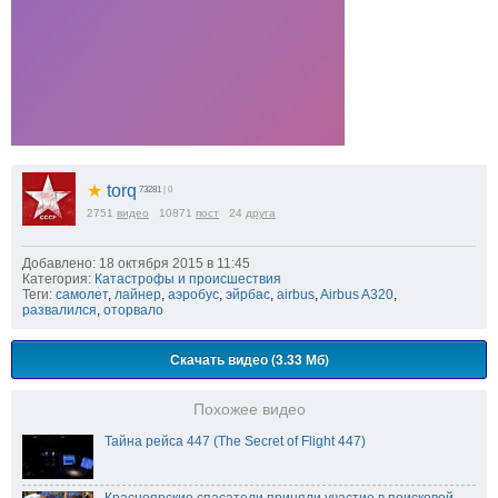
★
torq
73281
| 0
2751
видео
10871
пост
24
друга
Добавлено: 18 октября 2015 в 11:45
Категория:
Катастрофы и происшествия
Теги:
самолет
,
лайнер
,
аэробус
,
эйрбас
,
airbus
,
Airbus A320
,
развалился
,
оторвало
Скачать видео (3.33 Мб)
Похожее видео
Тайна рейса 447 (The Secret of Flight 447)
Красноярские спасатели приняли участие в поисковой