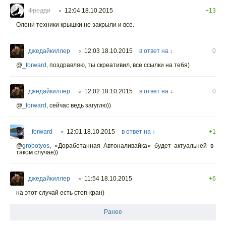
Фредди
12:04 18.10.2015
+13
○
Олени техники крышки не закрыли и все.
джедайкиллер
12:03 18.10.2015
в ответ на ↓
0
○
@
_forward
,
поздравляю, ты скреативил, все ссылки на тебя)
джедайкиллер
12:02 18.10.2015
в ответ на ↓
0
○
@
_forward
,
сейчас ведь загуглю))
_forward
12:01 18.10.2015
в ответ на ↓
+1
○
@
grobotyos
,
«Доработанная Автоналивайка» будет актуальней в
таком случае))
джедайкиллер
11:54 18.10.2015
+6
○
на этот случай есть стоп-кран)
Ранее