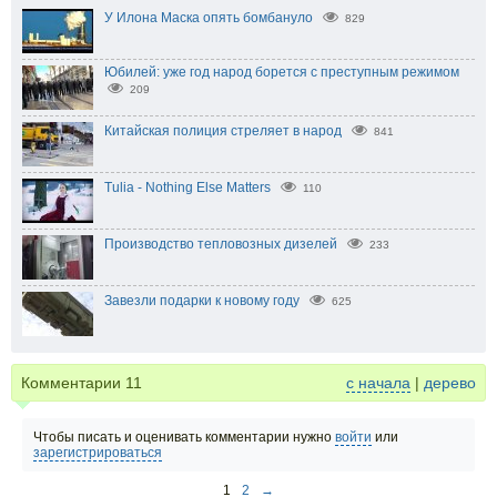
У Илона Маска опять бомбануло
829
Юбилей: уже год народ борется с преступным режимом
209
Китайская полиция стреляет в народ
841
Tulia - Nothing Else Matters
110
Производство тепловозных дизелей
233
Завезли подарки к новому году
625
Комментарии
11
с начала
|
дерево
Чтобы писать и оценивать комментарии нужно
войти
или
зарегистрироваться
1
2
→