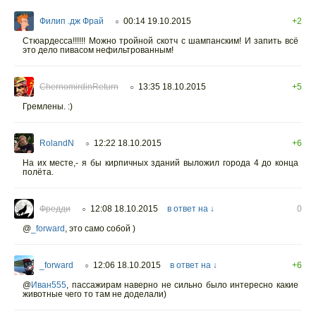
Филип .дж Фрай
00:14 19.10.2015
+2
○
Стюардесса!!!!!! Можно тройной скотч с шампанским! И запить всё
это дело пивасом нефильтрованным!
ChernomirdinReturn
13:35 18.10.2015
+5
○
Гремлены. :)
RolandN
12:22 18.10.2015
+6
○
На их месте,- я бы кирпичных зданий выложил города 4 до конца
полёта.
Фредди
12:08 18.10.2015
в ответ на ↓
0
○
@
_forward
,
это само собой )
_forward
12:06 18.10.2015
в ответ на ↓
+6
○
@
Иван555
,
пассажирам наверно не сильно было интересно какие
животные чего то там не доделали)