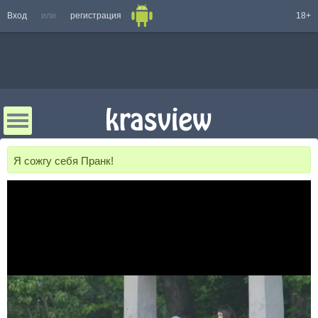
Вход
или
регистрация
18+
Я сожгу себя Пранк!