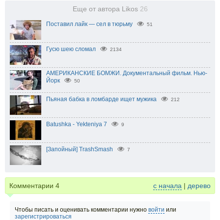
Еще от автора Likos
26
Поставил лайк — сел в тюрьму
51
Гусю шею сломал
2134
АМЕРИКАНСКИЕ БОМЖИ. Документальный фильм. Нью-
Йорк
50
Пьяная бабка в ломбарде ищет мужика
212
Batushka - Yekteniya 7
9
[Запойный] TrashSmash
7
Комментарии
4
с начала
|
дерево
Чтобы писать и оценивать комментарии нужно
войти
или
зарегистрироваться