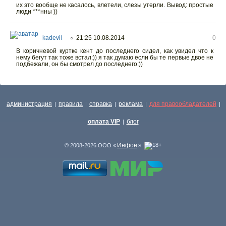
их это вообще не касалось, влетели, слезы утерли. Вывод: простые
люди ***нны ))
kadevil
21:25 10.08.2014
0
○
В коричневой куртке кент до последнего сидел, как увидел что к
нему бегут так тоже встал:)) я так думаю если бы те первые двое не
подбежали, он бы смотрел до последнего:))
администрация
правила
справка
реклама
для правообладателей
|
|
|
|
|
оплата VIP
блог
|
Инфон
© 2008-2026 ООО «
»