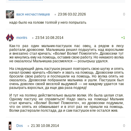
вася несчастливцев
23:06 03.02.2026
0
○
надо было на голове толпой у него попрыгать
montrs
23:54 10.08.2014
+1
○
Как-то раз один мальчик-пастушок пас овец, а рядом в лесу
работали дровосеки. Мальчишка решил подшутить над взрослыми
и внезапно стал кричать: «Волки! Волки! Помогите!». Дровосеки тут
же кинулись ему на помощь, оставив свою работу. Но никакого волка
не оказалось! Мальчишка рассмеялся — розыгрыш удался.
На следующий день пастушок решил повторить свою шутку и опять
начал громко кричать «Волки!» и звать на помощь. Дровосеки опять
бросили свою работу и поспешили на помощь. Но волка опять не
оказалось. Дровосеки побранили мальчика и ушли. Пастушок был
очень доволен своей веселой выдумкой — не каждому удается так
разыграть взрослых, да еще два раза подряд!
И тут на поляну действительно вышли волки. Их была целая стая.
Одному пастуху не справиться! Надо звать на помощь! Мальчик
стал кричать: «Волки! Волки! Помогите», но дровосеки подумали,
что он опять их обманывает и в этот раз не пришли на помощь.
Волки растерзали полстада, да и сам пастушок еле остался жив.
Dos
21:30 10.08.2014
0
○