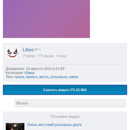
Likos
516
| 0
26
видео
970
постов
3
друга
Добавлено: 10 августа 2014 в 21:00
Категория:
Юмор
Теги:
пранк
,
прикол
,
жесть
,
розыгрыш
,
юмор
Скачать видео (72.32 Мб)
Похожее видео
Очень жестокий розыгрыш друга