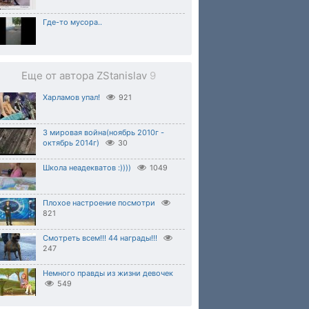
Где-то мусора..
Еще от автора ZStanislav
9
Харламов упал!
921
З мировая война(ноябрь 2010г -
октябрь 2014г)
30
Школа неадекватов :))))
1049
Плохое настроение посмотри
821
Смотреть всем!!! 44 награды!!!
247
Немного правды из жизни девочек
549