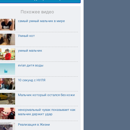
Похожее видео
самый умный мальчик в мире
Умный кот
умный мальчик
evian дитя воды
10 секунд с НУЛЯ
Мальчик который остался без кожи
ненормальный чувак показывает как
мальчик держит удар
Реализация в Жизни