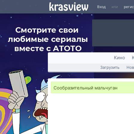
Вход
или
реги
Кино
Загрузить
Нов
Сообразительный мальчуган