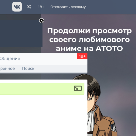
18+
Отключить рекламу
18+
Общение
тренное
Поиск