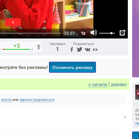
5
1x
03:27
Закладки
Поделиться
+5
1
1
6
Отключить рекламу
мотрите без рекламы!
с начала
|
дерево
о
войти
или
зарегистрироваться
До
Ка
0
Те
пр