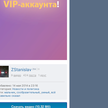
ZStanislav
214
| 0
9
видео
424
поста
1
друг
бавлено: 14 мая 2014 в 23:16
тегория:
Новости и политика
ги:
мальчик
,
сообразительный
,
умный
,
всё
авильно сказал
Скачать видео (10.32 Мб)