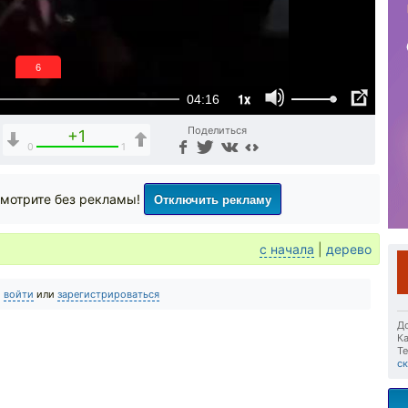
5
1x
04:16
Поделиться
+1
0
1
Отключить рекламу
мотрите без рекламы!
с начала
|
дерево
о
войти
или
зарегистрироваться
До
Ка
Те
с