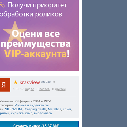
★
krasview
500039
| 0
105098
видео
0
постов
0
друзей
бавлено: 28 февраля 2014 в 19:51
тегория:
Музыка и видеоклипы
ги:
SILENZIUM
,
Creeping death
,
Metallica
,
cover
,
крипки
,
скрипка
,
клип
,
виолончель
Скачать видео (15.67 Мб)