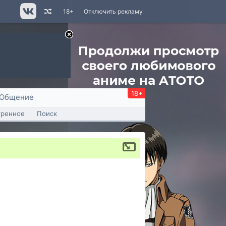
18+
Отключить рекламу
18+
Общение
тренное
Поиск