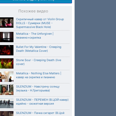
Похожее видео
Скрипичный кавер от Violin Group
DOLLS - Сумерки (MUSE -
Supermassive Black Hole)
Metallica - The Unforgiven |
пианино+скрипка
Bullet For My Valentine - Creeping
Death (Metallica Cover)
Stone Sour - Creeping Death (live
cover)
Metallica - Nothing Else Matters |
кавер на скрипке и пианино
SILENZIUM - Навстречу солнцу
(музыка - Н.Григорьева)
SILENZIUM - ПЕРЕМЕН (В.ЦОЙ кавер)
идейно - сюжетная версия
SILENZIUM - Пачка сигарет (В.Цой