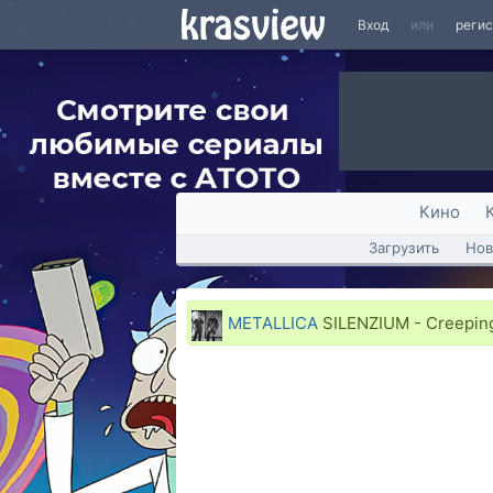
Вход
или
реги
Кино
Загрузить
Нов
METALLICA
SILENZIUM - Creeping 