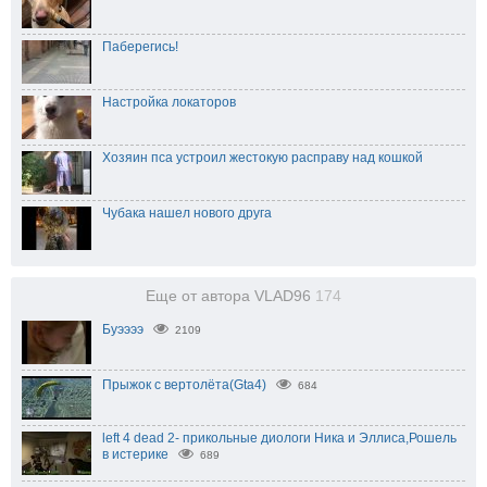
Паберегись!
Настройка локаторов
Хозяин пса устроил жестокую расправу над кошкой
Чубака нашел нового друга
Еще от автора VLAD96
174
Буээээ
2109
Прыжок с вертолёта(Gta4)
684
left 4 dead 2- прикольные диологи Ника и Эллиса,Рошель
в истерике
689