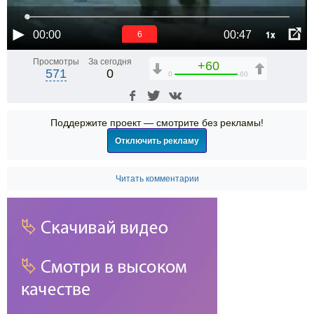
1x
00:00
00:47
6
Просмотры
За сегодня
+60
571
0
0
60
Поддержите проект — смотрите без рекламы!
Отключить рекламу
Читать комментарии