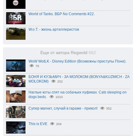
World of Tanks. ВБР No Comments #22.
W.o.T. - жизнь артиллеристов
Еще от автора Regwold
662
WoW WotLK - Disney Edition (Возможны приступы Пони).
76
БОНЯ И КУЗЬМИЧ - ЗА МОЛОКОМ (BONYA&KUZMICH - ZA
MOLOKOM)
252
Наглые коты спят на собачьих пуфиках. Cats sleeping on
dogs beds.
1010
Супер магнит, случай в гараже - прикол!
552
This is EVE
204