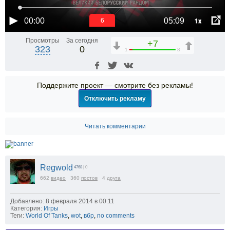
1x
00:00
05:09
5
Просмотры
За сегодня
+7
323
0
1
8
Поддержите проект — смотрите без рекламы!
Отключить рекламу
Читать комментарии
Regwold
4768
| 0
662
видео
360
постов
4
друга
Добавлено: 8 февраля 2014 в 00:11
Категория:
Игры
Теги:
World Of Tanks
,
wot
,
вбр
,
no comments