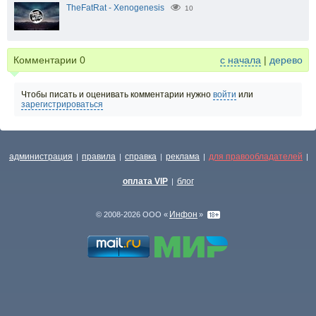
TheFatRat - Xenogenesis
10
Комментарии
0
с начала
|
дерево
Чтобы писать и оценивать комментарии нужно
войти
или
зарегистрироваться
администрация
правила
справка
реклама
для правообладателей
|
|
|
|
|
оплата VIP
блог
|
Инфон
© 2008-2026 ООО «
»