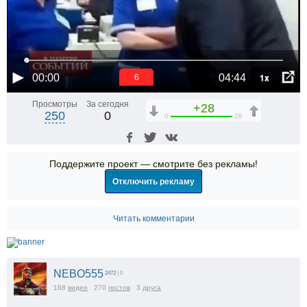
1x
00:00
04:44
5
Просмотры
За сегодня
+28
250
0
0
28
Поддержите проект — смотрите без рекламы!
Отключить рекламу
Читать комментарии
NEBO555
2472
| 0
168
видео
270
постов
3
друга