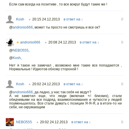
Если сам всегда на позитиве , то все вокруг будут такие же !
Kosh
20:15 24.12.2013
в ответ на ↓
0
○
@
andronio666
,
может ты просто не смотришь и все ок?
★
andronio666
20:08 24.12.2013
в ответ на ↓
0
○
@
NEBO555
,
@
Kosh
,
Нет я такое не замечал , возможно мне такие все попадаются ,
Нормальные ! Идиотов обхожу стороной !
Kosh
20:02 24.12.2013
в ответ на ↓
0
○
@
andronio666
,
да ладно, у нас так себя не ведут?
А не заметил еще, что люди (включая +/- близких), стали
обидчивыми на все подряд, взаимопонимания и чуткости у людей
поуменьшилось. Все стали думать с позиции Я-Я-Я, а в итоге-то ни
себе, ни окружающим
NEBO555
20:02 24.12.2013
в ответ на ↓
0
○