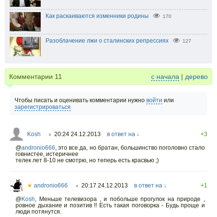
Как раскаиваются изменники родины
170
Разоблачение лжи о сталинских репрессиях
127
Комментарии
11
с начала
|
дерево
Чтобы писать и оценивать комментарии нужно
войти
или
зарегистрироваться
Kosh
20:24 24.12.2013
в ответ на ↓
+3
○
@
andronio666
,
это все да, но братан, большинство поголовно стало
говнистее, истеричнее
телек лет 8-10 не смотрю, но теперь есть красвью ;)
★
andronio666
20:17 24.12.2013
в ответ на ↓
+1
○
@
Kosh
,
Меньше телевизора , и побольше прогулок на природе ,
ровное дыхание и позитив !! Есть такая поговорка - Будь проще и
люди потянутся.