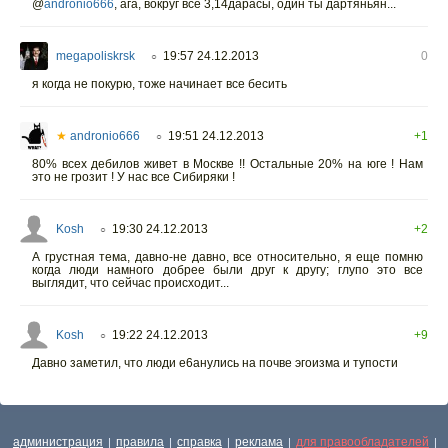
@
andronio666
,
ага, вокруг все 3,14дарасы, один ты дартяньян...
megapoliskrsk
19:57 24.12.2013
0
○
я когда не покурю, тоже начинает все бесить
★
andronio666
19:51 24.12.2013
+1
○
80% всех дебилов живет в Москве !! Остальные 20% на юге ! Нам
это не грозит ! У нас все Сибиряки !
Kosh
19:30 24.12.2013
+2
○
А грустная тема, давно-не давно, все относительно, я еще помню
когда люди намного добрее были друг к другу; глупо это все
выглядит, что сейчас происходит...
Kosh
19:22 24.12.2013
+9
○
Давно заметил, что люди е6анулись на почве эгоизма и тупости
администрация
правила
справка
реклама
для правообладателей
|
|
|
|
|