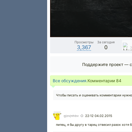
Просмотры
За сегодня
3,367
0
Поддержите проект — с
Все обсуждения.
Комментарии
84
Чтобы писать и оценивать комментарии нужн
gjcvjnhbv
22:12 04.02.2015
○
пипец, я бы другу в тарец отвесил разок хотя 