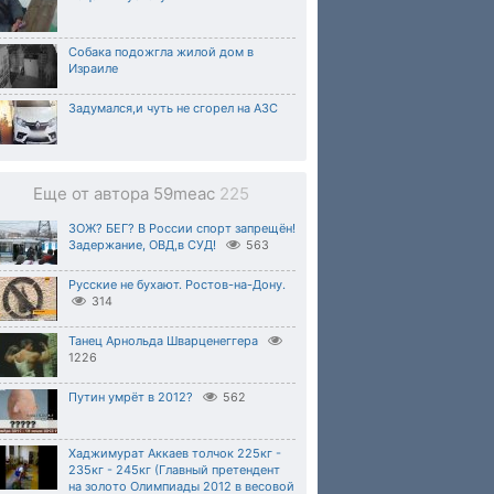
Собака подожгла жилой дом в
Израиле
Задумался,и чуть не сгорел на АЗС
Еще от автора 59meac
225
ЗОЖ? БЕГ? В России спорт запрещён!
Задержание, ОВД,в СУД!
563
Русские не бухают. Ростов-на-Дону.
314
Танец Арнольда Шварценеггера
1226
Путин умрёт в 2012?
562
Хаджимурат Аккаев толчок 225кг -
235кг - 245кг (Главный претендент
на золото Олимпиады 2012 в весовой