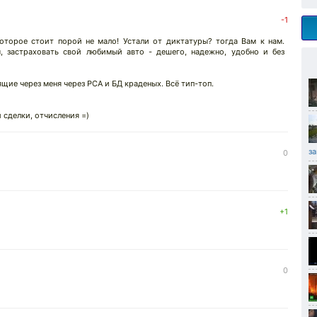
-1
которое стоит порой не мало! Устали от диктатуры? тогда Вам к нам.
, застраховать свой любимый авто - дешего, надежно, удобно и без
щие через меня через РСА и БД краденых. Всё тип-топ.
 сделки, отчисления =)
з
0
+1
0