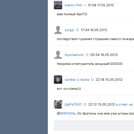
Ivanov Film
15:58 17.05.2012
•
вам полный бак?)))
syrgyl
17:34 16.05.2012
○
последствия тушения страшнее самого пожара.
toyotaaristo
00:34 16.05.2012
○
Нихрена огнетушитель мощный!:DDDDD
san4ez iz lesika
22:18 15.05.2012
○
вот он олень)))
ШуРуП007
22:12 15.05.2012
в ответ на
○
@
БРАТЮНЬ
,
Оо братюнь она мне уже штаны взо