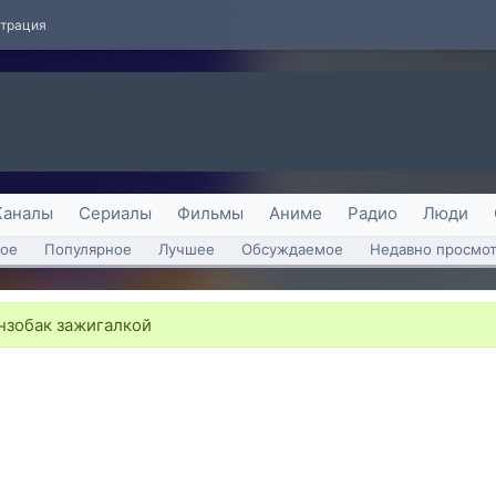
страция
Каналы
Сериалы
Фильмы
Аниме
Радио
Люди
ое
Популярное
Лучшее
Обсуждаемое
Недавно просмо
нзобак зажигалкой