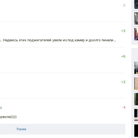
0
+3
. Надеюсь этих поджигателей увели из под камер и доолго пинали...
+6
+3
 ↓
-1
рвола)))))
Ранее