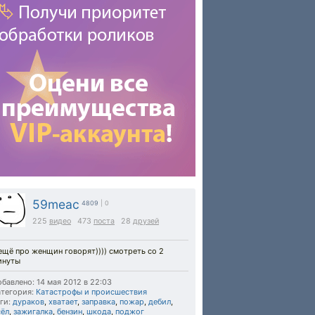
59meac
4809
| 0
225
видео
473
поста
28
друзей
ещё про женщин говорят)))) смотреть со 2
инуты
бавлено: 14 мая 2012 в 22:03
тегория:
Катастрофы и происшествия
ги:
дураков
,
хватает
,
заправка
,
пожар
,
дебил
,
сёл
,
зажигалка
,
бензин
,
шкода
,
поджог