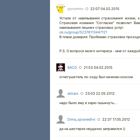
gjcvjnhbv
22:07 04.02.2015
○
Устали от навязывания страхования жизни, 
Страховая комания "Согласие" позволит Вам
навязывания лишних страховых услуг.
ok.ru/group/52376113447121
В плане доверия: Пробиваю страховки проходя
P.S. О вопросе моего интереса - мне от каждой
BACO
21:53 04.02.2015
○
огнетушитель по-ходу был начинен коксом
almars
23:03 22.05.2012
○
надо было ему в харю пшыкнуть...
Dima_spravedlivi
22:37 17.05.2012
○
да на шестерке неудачно заправился ))