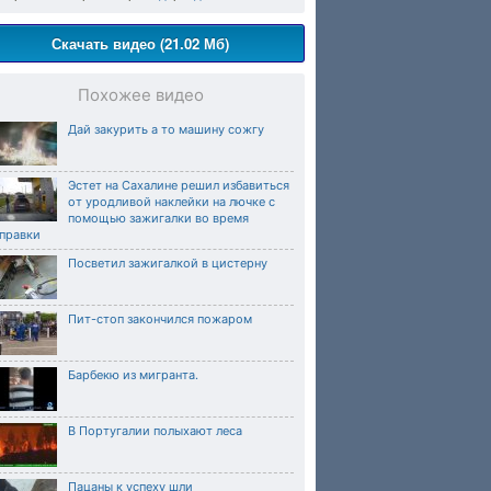
Скачать видео (21.02 Мб)
Похожее видео
Дай закурить а то машину сожгу
Эстет на Сахалине решил избавиться
от уродливой наклейки на лючке с
помощью зажигалки во время
аправки
Посветил зажигалкой в цистерну
Пит-стоп закончился пожаром
Барбекю из мигранта.
В Португалии полыхают леса
Пацаны к успеху шли