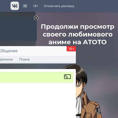
18+
Отключить рекламу
18+
Общение
тренное
Поиск