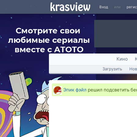
Вход
или
реги
Кино
Загрузить
Нов
Эпик фэйл
решил подсветить бе