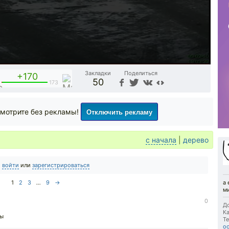
Закладки
Поделиться
+170
50
3
173
Отключить рекламу
мотрите без рекламы!
с начала
|
дерево
о
войти
или
зарегистрироваться
1
2
3
...
9
→
а 
м
0
До
Ка
бы
Те
о