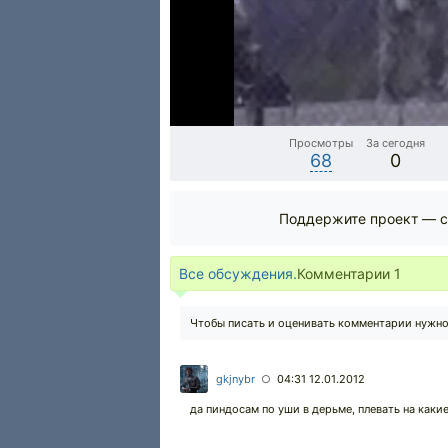
Просмотры
За сегодня
68
0
Поддержите проект — с
Все обсуждения.
Комментарии
1
Чтобы писать и оценивать комментарии нужн
gkjnybr
04:31 12.01.2012
○
да пиндосам по уши в дерьме, плевать на какие