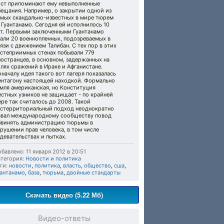
ост припоминают ему невыполненные
бещания. Например, о закрытии одной из
амых скандально-известных в мире тюрем
Гуантанамо. Сегодня ей исполнилось 10
ет. Первыми заключенными Гуантанамо
али 20 военнопленных, подозреваемых в
язи с движением Талибан. С тех пор в этих
остеприимных стенах побывали 779
остранцев, в основном, задержанных на
лях сражений в Ираке и Афганистане.
началу идея такого вот лагеря показалась
ентагону настоящей находкой. Формально
мля американская, но Конституция
стных узников не защищает - по крайней
ре так считалось до 2008. Такой
кстерриториальный подход неоднократно
авал международному сообществу повод
бвинять администрацию тюрьмы в
рушении прав человека, в том числе
девательствах и пытках.
бавлено: 11 января 2012 в 20:51
тегория:
Новости и политика
ги:
новости
,
политика
,
власть
,
общество
,
сша
,
уантанамо
,
база
,
тюрьма
,
двойные стандарты
Скачать видео (5.22 Мб)
Видео-ответы