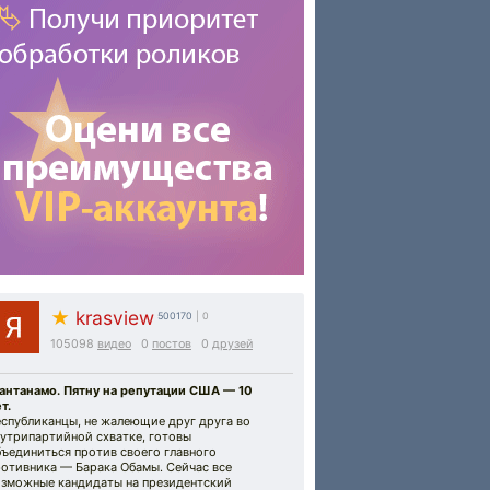
★
krasview
500170
| 0
105098
видео
0
постов
0
друзей
уантанамо. Пятну на репутации США — 10
т.
еспубликанцы, не жалеющие друг друга во
нутрипартийной схватке, готовы
ъединиться против своего главного
ротивника — Барака Обамы. Сейчас все
озможные кандидаты на президентский