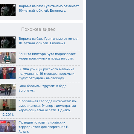
Тюрьма на базе Гуантанамо отмечает
10-летний юбилей. Euronews.
Похожее видео
Тюрьма на базе Гуантанамо отмечает
10-летний юбилей. Euronews.
Защита Виктора Бута подозревает
жюри присяжных в предвзятости.
В США убийцы русского мальчика
получили по 16 месяцев тюрьмы и
будут отпущены на свободу.
США бросили "друзей" в беде.
Euronews.
"Глобальная свобода интернета" по-
американски. Экспорт демократии
через социальные сети. Однако.
.12.2011.
Франция готовит сирийских
террористов для свержения Б.
Асада.