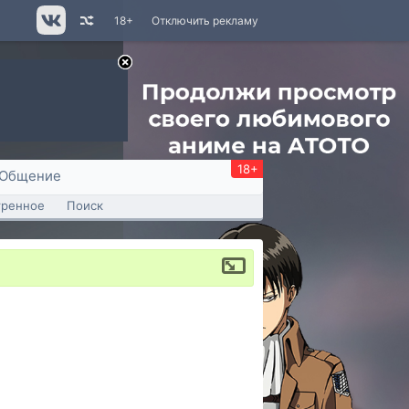
18+
Отключить рекламу
18+
Общение
тренное
Поиск