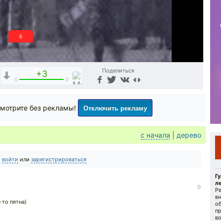
5
Поделиться
+3
0
3
Отключить рекламу
мотрите без рекламы!
с начала
|
дерево
о
войти
или
зарегистрироваться
Г
ле
0
Р
в
 то пятна)
об
п
в