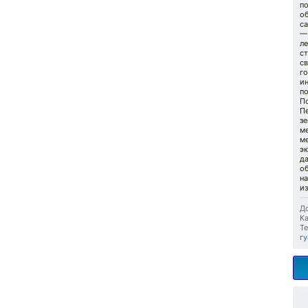
п
о
с
— 
л
ст
св
г
ин
по
По
П
зе
ме
ме
э
д
о
на
из
До
Ка
Те
г