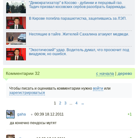
"Демократизатор" в Косово - дубинки и перцовый газ.
Тадич призвал косовских сербов разобрать баррикады.
В Кирове погибла парашютистка, зацепившись за ЛЭП.
Неспящие в тайге. Жителей Сахалина атакуют медведи.
"Экзотический" удар. Водитель думал, что проскочит под
виадуком, но ошибся.
Комментарии
32
с начала
|
дерево
Чтобы писать и оценивать комментарии нужно
войти
или
зарегистрироваться
1
2
3
...
4
→
gaha
00:39 18.12.2011
+1
○
да конечно пендосы мутят