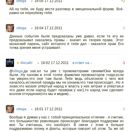
ollega
16:05 17.12.2011
+2
○
Ай ну тебя, не буду вести разговор в эмоциональной форме. Всё-
равно не переубежу тебя.
ollega
16:04 17.12.2011
0
○
Данные события были предсказаны уже давно, если те кто их
предсказывал оказались правы - значит их теория права. Этот
казахский парень, сайт которого я тебе дал - оказался прав. Его
точка зрения меня устраивает.
★
Инсайт
16:02 17.12.2011
в ответ на ↓
-1
○
@
ollega
,да зае.ал ты уже с провокаторами своими!Они всегда
были...Ну назови в этой толпе фамилии провокаторов тогда,если
так уверен,что они там были...Тебе ведь объяснили с чего всё
началось.истинной правды мы не узнаем,что там происходит...Но я
знаю,что казахи упёртый народ и власть у них хитрая и упёртая,и
что даже если народ будет прав(как у нас),то народ они сделают
козлом отпущения(что мы и видим)...
ollega
16:01 17.12.2011
0
○
Вообще я думаю у нас с тобой принципиальное отличие - я считаю,
что большинство революции происходит благодаря поддержки из
вне. Ты считаешь, что наоборот. В связи с этим я больше
поддерживаю логику и факты, которые говорят об этом. Ты же об