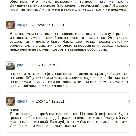
обратном. Это чисто психология. Вопрос - кто из нас в
фундаментальной основе (кто делает революции) прав? Я думаю,
что я, ты что ты. И ничего мы в таком случае друг другу не докажем.
ollega
15:58 17.12.2011
0
○
В такие моменты именно провокаторы играют важную роль в
интернете именно они больше всего и стараются. Это логика
вещей, так и должно быть. Народ уже только подхватывает их
эмоциональные выкрики, в которых на первый план выходят самые
легкопонятные лозунги, которые затмевают собой суть.
pity
15:57 17.12.2011
0
○
а как они хотели, нефть недешевая, а люди которые добывают её
не видят З/П у них семьи которые кормить надо, если работадатели
не понимают, пусть таким вот действием они привлекут внимание к
своей проблеме, я их поддерживаю.
ollega
15:57 17.12.2011
0
○
horse
Я не отрицаю проблем нефтяников. Но какой нефтяник будет
громить собственных людей, ради правды - только обманутый или
кем-то направленный. Даю зуб, что там были не только нефтяники.
И не были они мирные демонстранты.