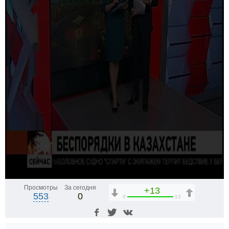
Просмотры
За сегодня
+13
553
0
0
13