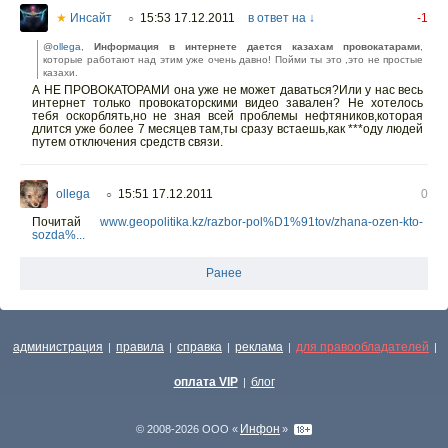
★
Инсайт
15:53 17.12.2011
в ответ на ↓
-1
○
@
ollega
,
Информация в интернете дается казахам провокатарами
,
которые работают над этим уже очень давно! Пойми ты это ,это не простые
казахи.
А НЕ ПРОВОКАТОРАМИ она уже не может даваться?Или у нас весь
интернет только провокаторскими видео завален? Не хотелось
тебя оскорблять,но не зная всей проблемы нефтяников,которая
длится уже более 7 месяцев там,ты сразу встаешь,как ***оду людей
путем отключения средств связи.
ollega
15:51 17.12.2011
0
○
Почитай
www.geopolitika.kz/razbor-pol%D1%91tov/zhana-ozen-kto-
sozda%...
Ранее
администрация
правила
справка
реклама
для правообладателей
|
|
|
|
|
оплата VIP
блог
|
Инфон
© 2008-2026 ООО «
»