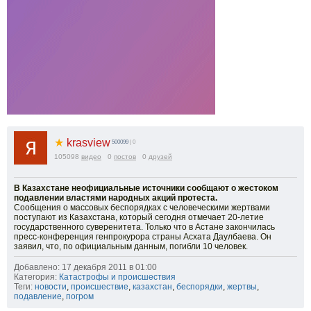
★
krasview
500099
| 0
105098
видео
0
постов
0
друзей
В Казахстане неофициальные источники сообщают о жестоком
подавлении властями народных акций протеста.
Сообщения о массовых беспорядках с человеческими жертвами
поступают из Казахстана, который сегодня отмечает 20-летие
государственного суверенитета. Только что в Астане закончилась
пресс-конференция генпрокурора страны Асхата Даулбаева. Он
заявил, что, по официальным данным, погибли 10 человек.
Добавлено: 17 декабря 2011 в 01:00
Категория:
Катастрофы и происшествия
Теги:
новости
,
происшествие
,
казахстан
,
беспорядки
,
жертвы
,
подавление
,
погром