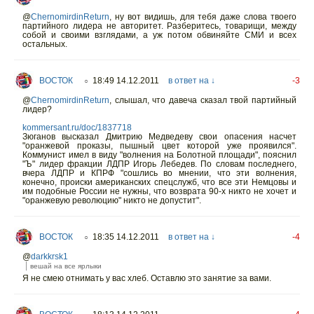
@
ChernomirdinReturn
, ну вот видишь, для тебя даже слова твоего
партийного лидера не авторитет. Разберитесь, товарищи, между
собой и своими взглядами, а уж потом обвиняйте СМИ и всех
остальных.
ВОСТОК
18:49 14.12.2011
в ответ на ↓
-3
○
@
ChernomirdinReturn
, слышал, что давеча сказал твой партийный
лидер?
kommersant.ru/doc/1837718
Зюганов высказал Дмитрию Медведеву свои опасения насчет
"оранжевой проказы, пышный цвет которой уже проявился".
Коммунист имел в виду "волнения на Болотной площади", пояснил
"Ъ" лидер фракции ЛДПР Игорь Лебедев. По словам последнего,
вчера ЛДПР и КПРФ "сошлись во мнении, что эти волнения,
конечно, происки американских спецслужб, что все эти Немцовы и
им подобные России не нужны, что возврата 90-х никто не хочет и
"оранжевую революцию" никто не допустит".
ВОСТОК
18:35 14.12.2011
в ответ на ↓
-4
○
@
darkkrsk1
вешай на все ярлыки
Я не смею отнимать у вас хлеб. Оставлю это занятие за вами.