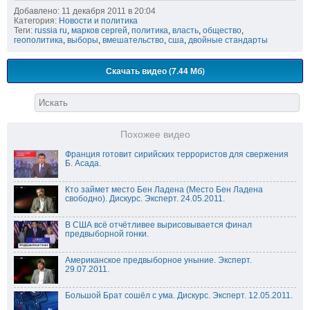
Добавлено: 11 декабря 2011 в 20:04
Категория:
Новости и политика
Теги:
russia ru
,
марков сергей
,
политика
,
власть
,
общество
,
геополитика
,
выборы
,
вмешательство
,
сша
,
двойные стандарты
Скачать видео (7.44 Мб)
Похожее видео
Франция готовит сирийских террористов для свержения
Б. Асада.
Кто займет место Бен Ладена (Место Бен Ладена
свободно). Дискурс. Эксперт. 24.05.2011.
В США всё отчётливее вырисовывается финал
предвыборной гонки.
Американское предвыборное уныние. Эксперт.
29.07.2011.
Большой Брат сошёл с ума. Дискурс. Эксперт. 12.05.2011.