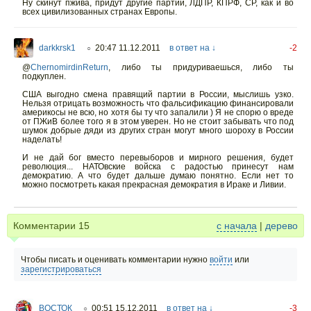
Ну скинут пжива, придут другие партии, ЛДПР, КПРФ, СР, как и во
всех цивилизованных странах Европы.
darkkrsk1
20:47 11.12.2011
в ответ на ↓
-2
○
@
ChernomirdinReturn
, либо ты придуриваешься, либо ты
подкуплен.
США выгодно смена правящий партии в России, мыслишь узко.
Нельзя отрицать возможность что фальсификацию финансировали
америкосы не всю, но хотя бы ту что запалили ) Я не спорю о вреде
от ПЖиВ более того я в этом уверен. Но не стоит забывать что под
шумок добрые дяди из других стран могут много шороху в России
наделать!
И не дай бог вместо перевыборов и мирного решения, будет
революция... НАТОвские войска с радостью принесут нам
демократию. А что будет дальше думаю понятно. Если нет то
можно посмотреть какая прекрасная демократия в Ираке и Ливии.
Комментарии
15
с начала
|
дерево
Чтобы писать и оценивать комментарии нужно
войти
или
зарегистрироваться
ВОСТОК
00:51 15.12.2011
в ответ на ↓
-3
○