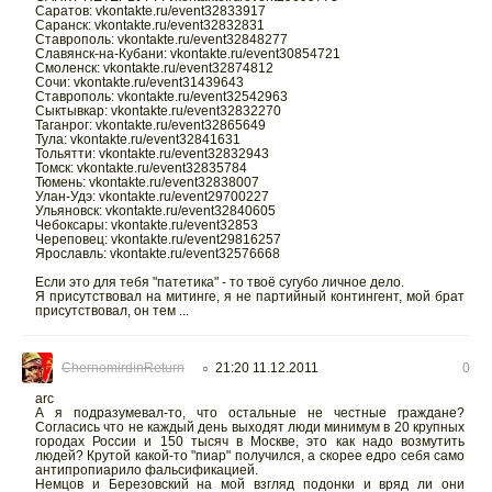
Саратов: vkontakte.ru/event32833917
Саранск: vkontakte.ru/event32832831
Ставрополь: vkontakte.ru/event32848277
Славянск-на-Кубани: vkontakte.ru/event30854721
Смоленск: vkontakte.ru/event32874812
Сочи: vkontakte.ru/event31439643
Ставрополь: vkontakte.ru/event32542963
Сыктывкар: vkontakte.ru/event32832270
Таганрог: vkontakte.ru/event32865649
Тула: vkontakte.ru/event32841631
Тольятти: vkontakte.ru/event32832943
Томск: vkontakte.ru/event32835784
Тюмень: vkontakte.ru/event32838007
Улан-Удэ: vkontakte.ru/event29700227
Ульяновск: vkontakte.ru/event32840605
Чебоксары: vkontakte.ru/event32853
Череповец: vkontakte.ru/event29816257
Ярославль: vkontakte.ru/event32576668
Если это для тебя "патетика" - то твоё сугубо личное дело.
Я присутствовал на митинге, я не партийный контингент, мой брат
присутствовал, он тем ...
ChernomirdinReturn
21:20 11.12.2011
0
○
arc
А я подразумевал-то, что остальные не честные граждане?
Согласись что не каждый день выходят люди минимум в 20 крупных
городах России и 150 тысяч в Москве, это как надо возмутить
людей? Крутой какой-то "пиар" получился, а скорее едро себя само
антипропиарило фальсификацией.
Немцов и Березовский на мой взгляд подонки и вряд ли они