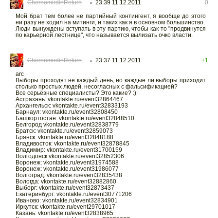
ChernomirdinReturn
23:39 11.12.2011
0
○
Мой брат тем более не партийный контингент, я вообще до этого
ни разу не ходил на митинги, и таких как я в основном большинство.
Люди вынуждены вступать в эту партию, чтобы как-то "продвинутся
по карьерной лестнице", что называется вылизать очко власти.
ChernomirdinReturn
23:37 11.12.2011
+1
○
arc
Выборы проходят не каждый день, но каждые ли выборы приходит
столько простых людей, несогласных с фальсификацией?
Все серьёзные специалисты? Это какие? :)
Астрахань: vkontakte.ru/event32864467
Архангельск: vkontakte.ru/event32833193
Барнаул: vkontakte.ru/event32808450
Башкортостан: vkontakte.ru/event32848510
Белгород vkontakte.ru/event32838779
Братск: vkontakte.ru/event32859073
Брянск: vkontakte.ru/event32848188
Владивосток: vkontakte.ru/event32878845
Владимир: vkontakte.ru/event31700159
Волгодонск vkontakte.ru/event32852306
Воронеж: vkontakte.ru/event31974588
Воронеж: vkontakte.ru/event31986077
Волгоград: vkontakte.ru/event32835438
Вологда: vkontakte.ru/event32882860
Выборг: vkontakte.ru/event32873437
Екатеринбург: vkontakte.ru/event30771206
Иваново: vkontakte.ru/event32834901
Иркутск: vkontakte.ru/event29701017
Казань: vkontakte.ru/event32838965