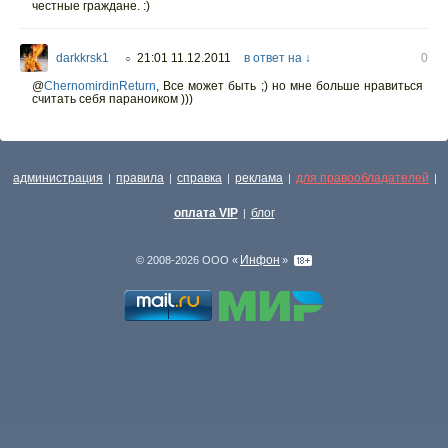
честные граждане. :)
darkkrsk1
21:01 11.12.2011
в ответ на ↓
0
○
@
ChernomirdinReturn
, Все может быть ;) но мне больше нравиться
считать себя параноиком )))
администрация
правила
справка
реклама
для правообладателей
|
|
|
|
|
оплата VIP
блог
|
Инфон
© 2008-2026 ООО «
»