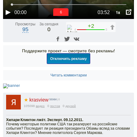
1x
00:00
03:52
5
Просмотры
За сегодня
+2
95
0
4
6
Поддержите проект — смотрите без рекламы!
Отключить рекламу
Читать комментарии
★
krasview
500484
| 0
105098
видео
0
постов
0
друзей
Хилари Клинтон лжёт. Эксперт. 09.12.2011.
Почему некоторые политики США так реагируют на российские
события? Последует ли реакция президента Обамы вслед за словами
Хилари Клинтон? Мнение политолога Сергея Маркова.