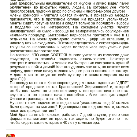
Был добровольным наблюдателем от Яблока и лично видел пачки
бюллетеней во вскрытых урнах, людей, за которых уже кто-то
проголосовал, подгонку цифр по спискам и многое-многое другое!
Члены комиссий - учителя боятся пикнуть, в приватных беседах
признаются, что в противном случае им придется увольняться.
Менты сидят, потупив глазки и следят только за порядком - вбросы
и подделки их не интересуют. На соседнем участке "чужих"
наблюдателей не было - вообще не заморачивались соблюдением
какими-то процедур. Быстренько нарисовали протокол и уже в 11
отдыхали. На моем долго-долго считали, цифр не оглашали, и
ничего у них не сходилось. ПОтом председатель с секретарем куда-
то ушли со шпаргалками и через полтора часа вернулись с уже
распечатанным протоколом.
Но главное. ЧТО люди БОЯТСЯ! Многие учителя из комиссии даже
сочуствуют, но жалобы подписать отказываются. Некоторые
смотрят с ненавистью - я мешаю им быстренько состряпать нужный
результат и пойти домой! Кое-что удалось заснять, но похоже всем
пофигу, даже если начну жаловаться, все-равно нникого не накажут.
А даже я как-то не уютно себя чувствую с таким компроматом на
руках" (с)
По поводу митинга в Красноярске, увидел только одного из "ЛДПР",
который представился как Красноярский Жириновский и, который
якобы шел мимо, но через пол минуты его просто никто не стал
слушать, а он просто начал оскорблять близ стоящих людей.
Флагов и транспарантов не было.
Ну а по твоим подсчетам и подсчетам "уважаемых людей" сколько
было граждан на митинге? Единовременно в одном месте, сколько
посетило граждан митинг?
Мой Брат занятый человек, работает 7 дней в сутки, у него своя
фирма и на митинги он просто так ходить не будет, это не - то,
чтобы сидеть как некоторые в 40 лет у компьютера.