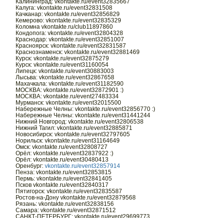
Калининград: vkontakte.ru/event32835667
Калуга: vkontakte.ru/event32831508
Качканар: vkontakte.ru/event32856829
Кемерово: vkontakte.ru/event32835329
Коломна vkontakte.ru/club11897860
Кондопога: vkontakte.ru/event32804328
Краснодар: vkontakte.ru/event32851007
Красноярск: vkontakte.ru/event32831587
Краснознаменск: vkontakte.ru/event32881469
Курск: vkontakte.ru/event32875279
Курск: vkontakte.ru/event31160054
Липецк: vkontakte.ru/event30883003
Лысьва: vkontakte.ru/event32867658
Махачкала: vkontakte.ru/event31182590
МОСКВА: vkontakte.ru/event32872901 :)
МОСКВА: vkontakte.ru/event27483334
Мурманск: vkontakte.ru/event32015500
Набережные Челны: vkontakte.ru/event32856770 :)
Набережные Челны: vkontakte.ru/event31441244
Нижний Новгород: vkontakte.ru/event32806538
Нижний Тагил: vkontakte.ru/event32885871
Новосибирск: vkontakte.ru/event32797605
Норильск: vkontakte.ru/event31164649
Омск: vkontakte.ru/event32808727
Орёл: vkontakte.ru/event32837922 :)
Орёл: vkontakte.ru/event30480413
Оренбург:
vkontakte.ru/event32857914
Пенза: vkontakte.ru/event32853815
Пермь: vkontakte.ru/event32841405
Псков vkontakte.ru/event32840317
Пятигорск: vkontakte.ru/event32835587
Ростов-на-Дону vkontakte.ru/event32879568
Рязань: vkontakte.ru/event32838156
Самара: vkontakte.ru/event32871512
САНКТ-ПЕТЕРБУРГ: vkontakte.ru/event29699773