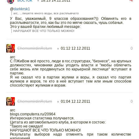
ВОСТОК
18:13 14.12.2011
-4
○
@
darkkrsk1
arc, ...пишете много воды, все расплывчато
У Вас, уважаемый, 9 классов образования?)) Обвинять его в
расплывчатости, это, как бы это по мягче сказать, чушь собачья.
Это у вашей братии любимый message:
НАРУШАЮТ ВСЕ ЧТО ТОЛЬКО МОЖНО!
ChernomirdinReturn
01:12 12.12.2011
0
○
arc
С ПЖиВом всё просто, люди в гос.структурах, "бизнесе", на крупных
должностях, чиновники дабы угодить власти и "якобы облегчить
себе жизнь или продвинуться по карьерной лестнице" вступают в
партию.
Я не сказал что в партии жулики и воры, я сказал что партия
жуликов и воров, те кто в неё вступает тем или иным способом
способствуют жуликам и ворам.
ChernomirdinReturn
01:04 12.12.2011
0
○
arc
blogs.computerra.ru/20964
Интересная статистика получается.
Цитата из автомобильного клуба, в котором я состою:
"Такого не ожидал!
НАРУШАЮТ ВСЕ ЧТО ТОЛЬКО МОЖНО!
Результаты выборов надо отменять при таком количестве
нарушений.