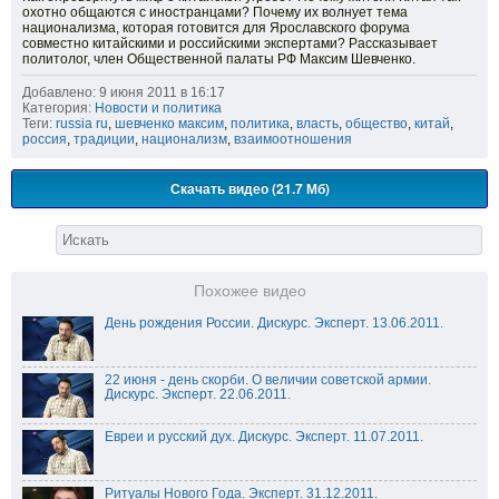
охотно общаются с иностранцами? Почему их волнует тема
национализма, которая готовится для Ярославского форума
совместно китайскими и российскими экспертами? Рассказывает
политолог, член Общественной палаты РФ Максим Шевченко.
Добавлено: 9 июня 2011 в 16:17
Категория:
Новости и политика
Теги:
russia ru
,
шевченко максим
,
политика
,
власть
,
общество
,
китай
,
россия
,
традиции
,
национализм
,
взаимоотношения
Скачать видео (21.7 Мб)
Похожее видео
День рождения России. Дискурс. Эксперт. 13.06.2011.
22 июня - день скорби. О величии советской армии.
Дискурс. Эксперт. 22.06.2011.
Евреи и русский дух. Дискурс. Эксперт. 11.07.2011.
Ритуалы Нового Года. Эксперт. 31.12.2011.