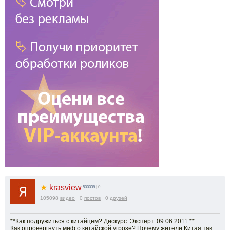
★
krasview
500038
| 0
105098
видео
0
постов
0
друзей
**Как подружиться с китайцем? Дискурс. Эксперт. 09.06.2011.**
Как опровергнуть миф о китайской угрозе? Почему жители Китая так