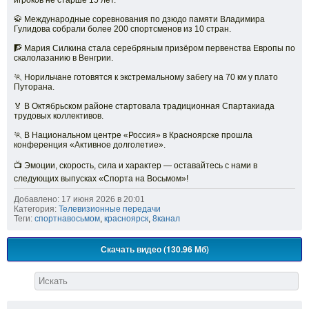
игроков не старше 15 лет.
🥋 Международные соревнования по дзюдо памяти Владимира
Гулидова собрали более 200 спортсменов из 10 стран.
🧗 Мария Силкина стала серебряным призёром первенства Европы по
скалолазанию в Венгрии.
🏃 Норильчане готовятся к экстремальному забегу на 70 км у плато
Путорана.
🏅 В Октябрьском районе стартовала традиционная Спартакиада
трудовых коллективов.
🏃 В Национальном центре «Россия» в Красноярске прошла
конференция «Активное долголетие».
📺 Эмоции, скорость, сила и характер — оставайтесь с нами в
следующих выпусках «Спорта на Восьмом»!
Добавлено: 17 июня 2026 в 20:01
Категория:
Телевизионные передачи
Теги:
спортнавосьмом
,
красноярск
,
8канал
Скачать видео (130.96 Мб)