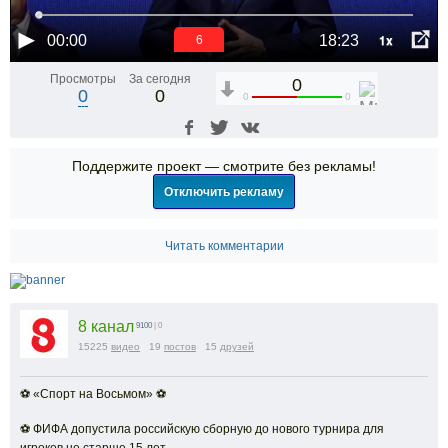
1x
00:00
18:23
5
Просмотры
За сегодня
0
0
0
0
0
Поддержите проект — смотрите без рекламы!
Отключить рекламу
Читать комментарии
8 канал
9100
| 0
15225
видео
19
постов
15
друзей
⚽ «Спорт на Восьмом» ⚽
⚽ ФИФА допустила российскую сборную до нового турнира для