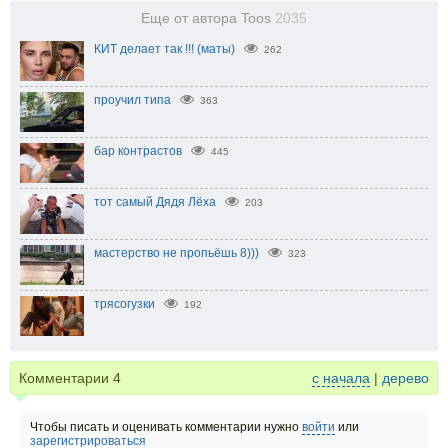
Еще от автора Toos
2035
КИТ делает так !!! (маты)
262
проучил типа
363
бар контрастов
445
тот самый Дядя Лёха
203
мастерство не пропьёшь 8)))
323
трясогузки
192
Комментарии
4
с начала
|
дерево
Чтобы писать и оценивать комментарии нужно
войти
или
зарегистрироваться