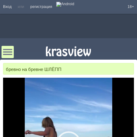
Вход
или
регистрация
18+
бревно на бревне ШЛЁПП