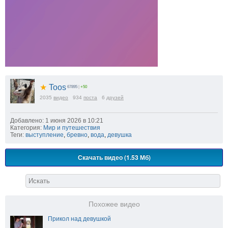
★
Toos
67895
|
+50
2035
видео
934
поста
6
друзей
Добавлено: 1 июня 2026 в 10:21
Категория:
Мир и путешествия
Теги:
выступление
,
бревно
,
вода
,
девушка
Скачать видео (1.53 Мб)
Похожее видео
Прикол над девушкой