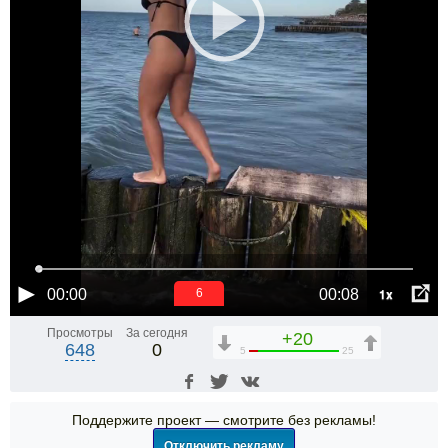
1x
00:00
00:08
5
Просмотры
За сегодня
+20
648
0
5
25
Поддержите проект — смотрите без рекламы!
Отключить рекламу