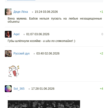
Дядя Лёха
15:24 03.06.2026
+1
○
Вина мужика. Бабов нельзя пускать на любые незащищонные
объекты
Aqel
01:07 03.06.2026
0
○
Губы шлёпнули хозяйке -
и иди по слякотайке
! :)
Русский дух
03:40 02.06.2026
+2
○
Sol_365
17:28 01.06.2026
+4
○
.