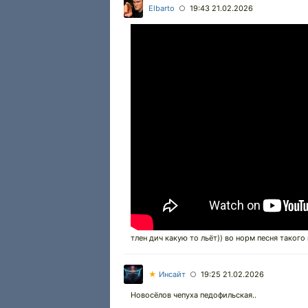
Elbarto
19:43 21.02.2026
○
тлен дич какую то льёт)) во норм песня такого 
★
Инсайт
19:25 21.02.2026
○
Новосёлов чепуха педофильская..