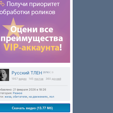
Русский ТЛЕН
25793
| 0
1957
видео
145
постов
360
друзей
бавлено: 21 февраля 2026 в 18:26
тегория:
Разное
ги:
жиза
,
обитатели
,
на движениях
,
лол
Скачать видео (13.77 Мб)