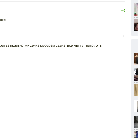
+6
опер
0
братва прально жидёнка мусорам сдала, все мы тут патриоты)