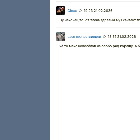
Gloxx
19:23 21.02.2026
○
Ну наконец то, от тлена здравый муз кантент п
вася несчастливцев
18:51 21.02.2026
○
чё то макс новосёлов не особо рад корешу. А 