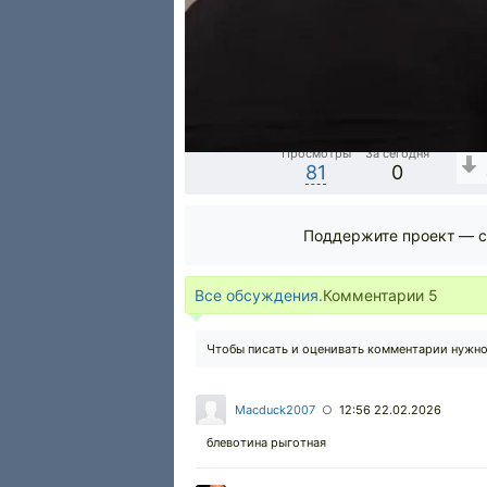
Просмотры
За сегодня
81
0
Поддержите проект — с
Все обсуждения.
Комментарии
5
Чтобы писать и оценивать комментарии нужн
Macduck2007
12:56 22.02.2026
○
блевотина рыготная