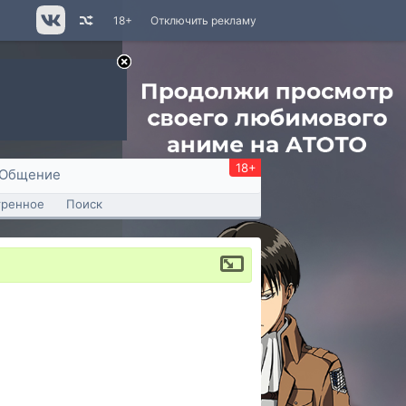
18+
Отключить рекламу
18+
Общение
тренное
Поиск