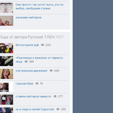
Они просто так хотят жить, это их
выбор, свободная страна
унижаем хейтеров
Еще от автора Русский ТЛЕН
1957
богоугодное ауф
220
«Разговоры о важном» от первого
лица
189
учительские движения
346
горькая база
74
ставим хейтеров наместо
277
ну и сиди в своём Саратове
295