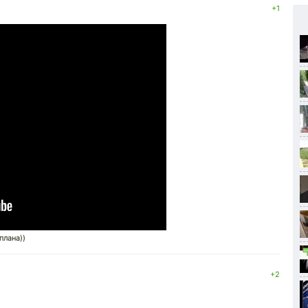
+1
плана))
+2