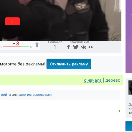
5
Закладки
Поделиться
−3
1
8
5
Отключить рекламу
мотрите без рекламы!
с начала
|
дерево
о
войти
или
зарегистрироваться
До
Ка
+3
Те