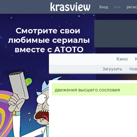
Вход
или
реги
Кино
Загрузить
Нов
движения высшего сословия