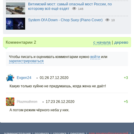
Витимский мост: самый опасный мост России, по
которому всё ещё ездят
146
System Of A Down - Chop Suey (Piano Cover)
10
Комментарии
2
с начала
|
дерево
Чтобы писать и оценивать комментарии нужно
войти
или
зарегистрироваться
Evgen24
01:26 27.12.2020
+3
○
Какую только хуйню не придумаешь, когда жена не даёт!
Plazmathron
17:23 26.12.2020
+5
○
А потом режим чёрного неба у них.
администрация
правила
справка
реклама
для правообладателей
|
|
|
|
|