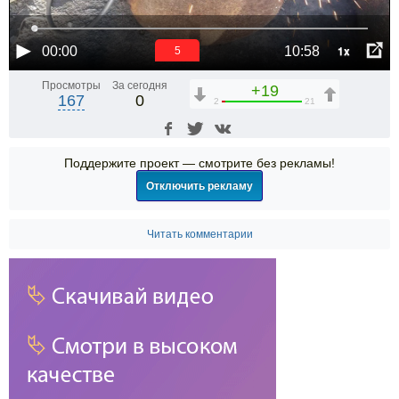
1x
00:00
10:58
5
Просмотры
За сегодня
+19
167
0
2
21
Поддержите проект — смотрите без рекламы!
Отключить рекламу
Читать комментарии