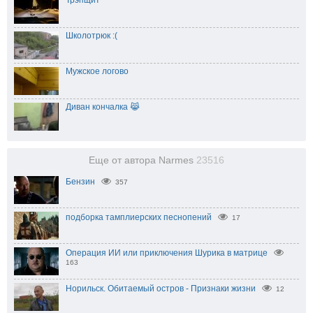
Трэпщит
Школотрюк :(
Мужское логово
Диван кончалка 😹
Еще от автора Narmes
23516
Бензин
357
подборка тамплиерских песнопений
17
Операция ИИ или приключения Шурика в матрице
163
Норильск. Обитаемый остров - Признаки жизни
12