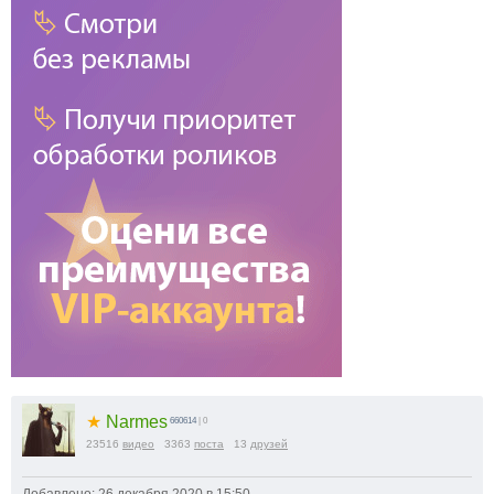
★
Narmes
660614
| 0
23516
видео
3363
поста
13
друзей