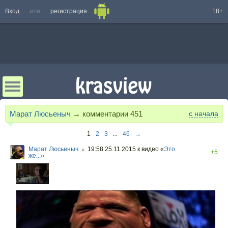
Вход
или
регистрация
18+
Марат Люсьеныч
→ комментарии
451
с начала
1
2
3
...
46
→
Марат Люсьеныч
19:58 25.11.2015
к видео «
Это
○
+5
же...
»