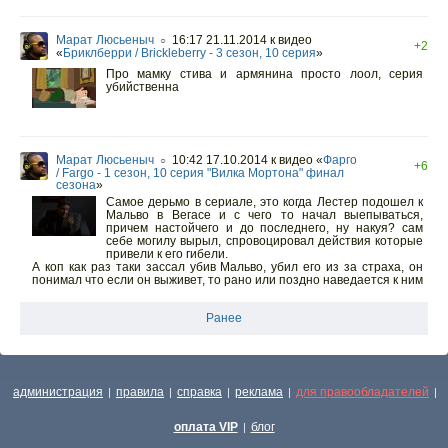
Марат Люсьеныч
16:17 21.11.2014
к видео
○
+2
«
Бриклберри / Brickleberry - 3 сезон, 10 серия
»
Про мамку стива и армянина просто лоол, серия
убийственна
Марат Люсьеныч
10:42 17.10.2014
к видео «
Фарго
○
+6
/ Fargo - 1 сезон, 10 серия "Вилка Мортона" финал
сезона
»
Самое дерьмо в сериале, это когда Лестер подошел к
Мальво в Вегасе и с чего то начал выепываться,
причем настойчего и до последнего, ну накуя? сам
себе могилу вырыл, спровоцировал действия которые
привели к его гибели.
А коп как раз таки зассал убив Мальво, убил его из за страха, он
понимал что если он выживет, то рано или поздно наведается к ним
Ранее
администрация
правила
справка
реклама
для правообладателей
|
|
|
|
|
оплата VIP
блог
|