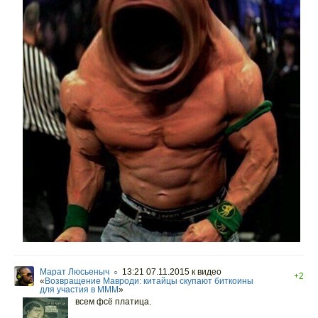
Марат Люсьеныч
13:21 07.11.2015
к видео
○
+2
«
Возвращение Мавроди: китайцы скупают биткоины
для участия в МММ
»
всем фсё платица.