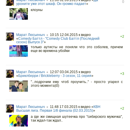
Марат Люсьеныч
21:06 02.09.2015
к видео «
Да
○
0
уроните уже этот шкаф. Он громко падает
»
клоуны
Марат Люсьеныч
10:15 12.04.2015
к видео
○
+2
«
Comedy Баттл - "Comedy Club Баттл (Последний
сезон) Выпуск 3"
»
только аутисты не поняли что это соболев, причем
еще во времена убойки
Марат Люсьеныч
12:07 03.04.2015
к видео
○
+3
«
Бриклберри / Brickleberry - 3 сезон, 11 серия
»
"...подрочим ему чтоб проучить.." - просто угарел с
этого момента)0)
Марат Люсьеныч
11:48 17.03.2015
к видео «
КВН
○
+2
Высшая лига. Первая 1/8 финала (02.03.2015)
»
а где жи смищная шутеечка про "сибирского мужичка",
так ждал-так ждал..