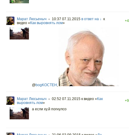
Марат Люсьеныч
10:37 07.11.2015
в ответ на ↓
к
○
+4
видео «
Как выровнять лом
»
@
bogKOCTEH
,
Марат Люсьеныч
02:52 07.11.2015
к видео «
Как
○
+9
выровнять лом
»
а если ху.й погнулсо