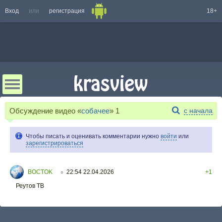
Вход
или
регистрация
18+
Обсуждение видео «
собачее
»
1
с начала
Чтобы писать и оценивать комментарии нужно
войти
или
зарегистрироваться
BOCTOK
22:54 22.04.2026
+1
○
Реутов ТВ