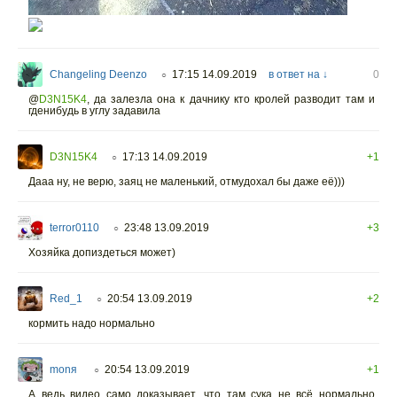
Changeling Deenzo
17:15 14.09.2019
в ответ на ↓
0
○
@
D3N15K4
,
да залезла она к дачнику кто кролей разводит там и
гденибудь в углу задавила
D3N15K4
17:13 14.09.2019
+1
○
Дааа ну, не верю, заяц не маленький, отмудохал бы даже её)))
terror0110
23:48 13.09.2019
+3
○
Хозяйка допиздеться может)
Red_1
20:54 13.09.2019
+2
○
кормить надо нормально
monя
20:54 13.09.2019
+1
○
А ведь видео само доказывает, что там сука не всё нормально