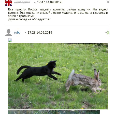
Лейборист
17:47 14.09.2019
0
○
Все просто. Кошка задавит кролика, зайца вряд ли. На видео
кролик. Эта кошка ни в какой лес не ходила, она залезла к соседу в
загон с кроликами.
Думаю сосед не обрадуется.
robo
17:28 14.09.2019
+3
○