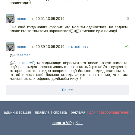
происходит!
monя
20:51 13.09.2019
0
○
Она ещё когда кошке говорит, что мол ты одекватная, на заднем
плане кто то там темп наращивает!)))))))) смешно сука немогу!
monя
20:39 13.09.2019
в ответ на ↓
+1
○
@
Alfasamec
,
@
AleksandrAP
, молодчинище пересмотрел после твоего комента
ещё раз, видео превратилось в невероятный ржач! Это существо
которое, что то в видео говорило, ещё больше подкидывает смеха,
от её голоса ещё больше складывается впечатление, что там
конченные олигофрено-долбаебы живут!
Ранее
администрация
правила
справка
реклама
для правообладателей
|
|
|
|
|
оплата VIP
блог
|