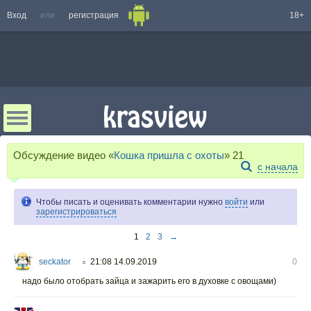
Вход
или
регистрация
18+
Обсуждение видео «
Кошка пришла с охоты
»
21
с начала
Чтобы писать и оценивать комментарии нужно
войти
или
зарегистрироваться
1
2
3
→
seckator
21:08 14.09.2019
0
○
надо было отобрать зайца и зажарить его в духовке с овощами)