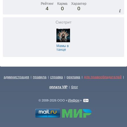
Рейтинг
Карма
Характер
4
0
0
Смотрит
Мамы в
танце
администрация
правила
справка
реклама
для правообладателей
|
|
|
|
|
оплата VIP
блог
|
Инфон
© 2008-2026 ООО «
»