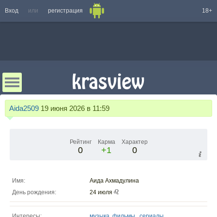
Вход
или
регистрация
18+
Aida2509
19 июня 2026 в 11:59
Рейтинг
Карма
Характер
0
+1
0
Имя:
Аида Ахмадулина
День рождения:
24 июля
Интересы:
музыка
,
фильмы.
,
сериалы.