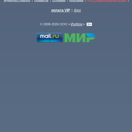
администрация
правила
справка
реклама
для правообладателей
|
|
|
|
|
оплата VIP
блог
|
Инфон
© 2008-2026 ООО «
»