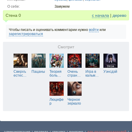
О себе:
Замужем
Стена
0
с начала
|
дерево
Чтобы писать и оценивать комментарии нужно
войти
или
зарегистрироваться
Смотрит
Сверхъ
Пацаны
Теория
Очень
Игра в
Уэнсдэй
естес
…
боль
…
стран
…
кальм
…
Люцифе
Черное
р
зеркало