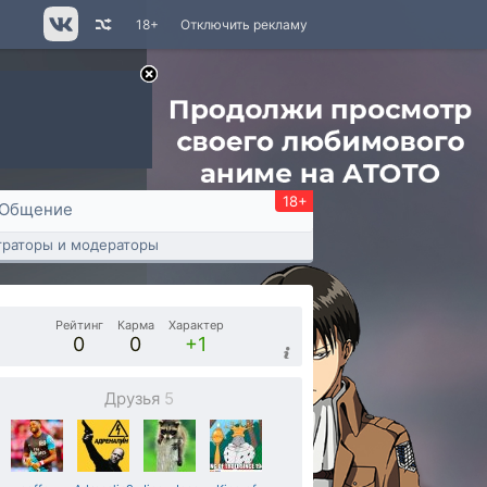
18+
Отключить рекламу
18+
Общение
раторы и модераторы
Рейтинг
Карма
Характер
0
0
+1
Друзья
5