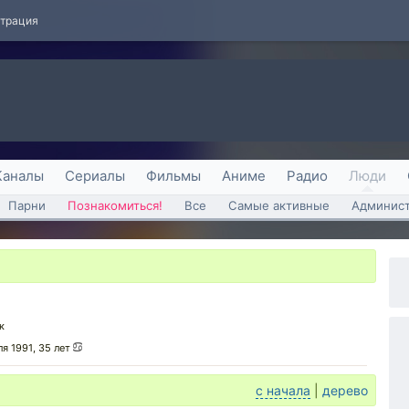
страция
Каналы
Сериалы
Фильмы
Аниме
Радио
Люди
Парни
Познакомиться!
Все
Самые активные
Админист
к
ля 1991, 35 лет
с начала
|
дерево