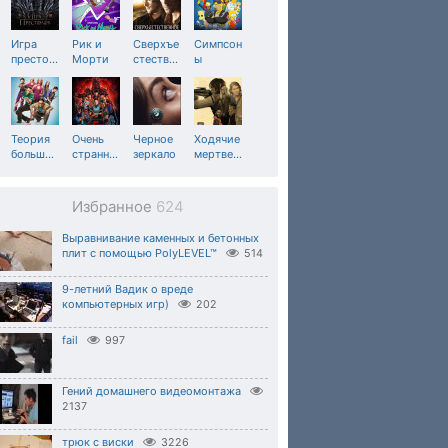
Игра
Рик и
Сверхъе
Симпсон
престо
…
Морти
стеств
…
ы
Теория
Очень
Черное
Ходячие
больш
…
странн
…
зеркало
мертве
…
Избранное
624
Выравнивание каменных и бетонных
плит с помощью PolyLEVEL™
514
9-летний Вадик о вреде
компьютерных игр)
202
fail
997
Гений домашнего видеомонтажа
2137
трюк с виски
3226