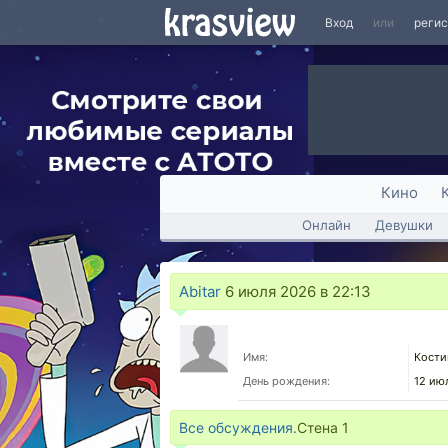
Вход
или
реги
Кино
Онлайн
Девушки
Abitar
6 июля 2026 в 22:13
Имя:
Кости
День рождения:
12 ию
Все обсуждения.
Стена
1