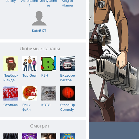
coffey
Adrenalin9
Jinny.Jenn
King of
1
ie
Hlamer
Kate5171
Любимые каналы
Подборк
Top Gear
КВН
Видеоре
и виде
…
гистра
…
СтопХам
Эпик
КОТЭ
Stand Up
фэйл
Comedy
Смотрит