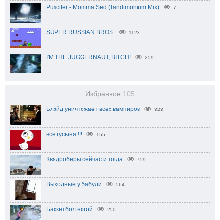
Puscifer - Momma Sed (Tandimonium Mix)
7
SUPER RUSSIAN BROS.
1123
I'M THE JUGGERNAUT, BITCH!
259
Избранное
105
Блэйд уничтожает всех вампиров
323
все гусыня !!!
155
Квадроберы сейчас и тогда
759
Выходные у бабули
564
Баскетбол ногой
250