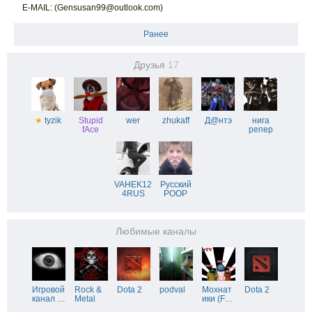
E-MAIL: (Gensusan99@outlook.com)
Ранее
Друзья
17
★
tyzik
Stupid
wer
zhukaff
Д@нтэ
нига
fAce
репер
VAHEK12
Русский
4RUS
POOP
Любимые каналы
Игровой
Rock &
Dota 2
podval
Мохнат
Dota 2
канал
…
Metal
ики (F
…