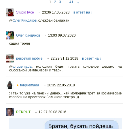
1
2
3
...
41
→
Stupid fAce
23:36 17.05.2023
в ответ на ↓
○
@
Олег Киндяков
,
олежбан баклажан
Олег Киндяков
13:03 09.07.2020
○
сашка троян
perpetum mobile
22:29 31.12.2018
в ответ на ↓
○
@
torquemada
,
молодняк будет грызть холодное дерьмо на
обоссаной Земле.черви и твари.
★
torquemada
20:35 22.05.2018
○
Я так то уже на пенсии давно... хай молодняк трет за космические
корабли на просторах Большого театра. ))
REKRUT
12:27 20.08.2016
○