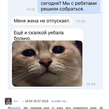
Вго
16:04 25.07.2016
в ответ на ↓
○
@
susanh
,
Зис призрак еще ту еарс эгоу появлялся хере, ай