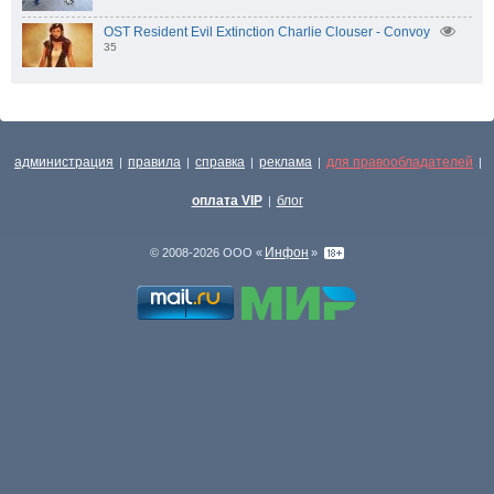
OST Resident Evil Extinction Charlie Clouser - Convoy
35
администрация
правила
справка
реклама
для правообладателей
|
|
|
|
|
оплата VIP
блог
|
Инфон
© 2008-2026 ООО «
»