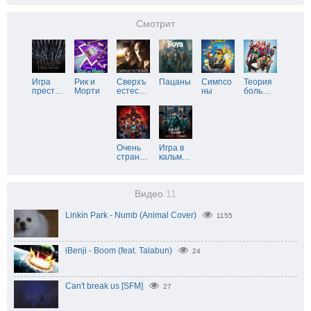
Смотрит
Игра
Рик и
Сверхъ
Пацаны
Симпсо
Теория
прест
…
Морти
естес
…
ны
боль
…
Очень
Игра в
стран
…
кальм
…
Видео
11
Linkin Park - Numb (Animal Cover)
1155
iBenji - Boom (feat. Talabun)
24
Can't break us [SFM]
27