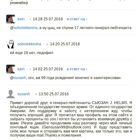
ремембер
kain
14:28 25.07.2016
в ответ на ↓
•
@
sobolekkesha
,
а ну цыц, не спугни 17 летнего генерал-лейтенанта
sobolekkesha
14:20 25.07.2016
○
ей еще 18 нет, педофил
kain
14:02 25.07.2016
в ответ на ↓
•
@
susanh
,
ого, аж 99 года рождения! конечно я заинтересован.
susanh
13:50 25.07.2016
○
Привет дорогой друг, я генерал-лейтенанты СЬЮЗАН J. HELMS. Я
объединенном государстве генерал армии. От единого государства
Америки. Am поддержку и заботу, с нетерпением жду, чтобы
получить хороший друг. Я прочитал ваш профиль на этом сайте и
забрать проценты по you.I хотел бы установить взаимную дружбу с
вами .Please давайте продолжим наш разговор через мой личный
почтовый ящик. (Gensusan99@outlook.com) Я буду представить
себе мое лучше и отправить вам моя картина, как только это, как я
получаю ваши mail.Thanks и пожелания.