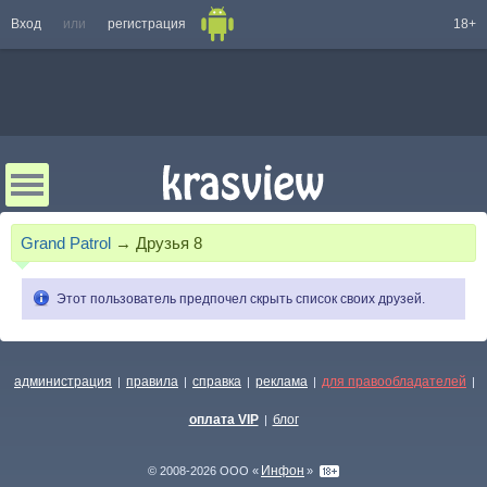
Вход
или
регистрация
18+
Grand Patrol
→
Друзья
8
Этот пользователь предпочел скрыть список своих друзей.
администрация
правила
справка
реклама
для правообладателей
|
|
|
|
|
оплата VIP
блог
|
Инфон
© 2008-2026 ООО «
»