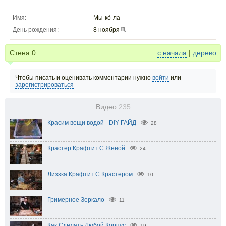
Имя:
Мы-ко́-ла
День рождения:
8 ноября
Стена
0
с начала
|
дерево
Чтобы писать и оценивать комментарии нужно
войти
или
зарегистрироваться
Видео
235
Красим вещи водой - DIY ГАЙД
28
Крастер Крафтит С Женой
24
Лиззка Крафтит С Крастером
10
Гримерное Зеркало
11
Как Сделать Любой Корпус
19