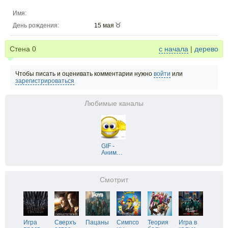
Имя:
День рождения:
15 мая
Стена
0
с начала
|
дерево
Чтобы писать и оценивать комментарии нужно
войти
или
зарегистрироваться
Любимые каналы
GIF -
Аним
…
Смотрит
Игра
Сверхъ
Пацаны
Симпсо
Теория
Игра в