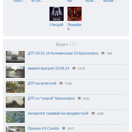
прест
…
естес
…
ны
боль
…
кальм
…
Уэнсдэй
Люцифе
р
Видео
177
ДТП 20.01.16 Коломенская 23 Красноярск
766
авария красраб 18,09,14
1278
ДТП на взлетной
7745
ДТП со "скорой" Красноярск
1131
Загорелся трамвай на предмостной
1165
Приора VS Corolla
2077