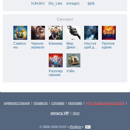
HJHJHJ
Dis_Like
enrage1
fghfj
Смотрит
Симпсо
Черное
Клиника
Мир
Настоя
Пропов
ны
зеркало
Диког
…
щий д
…
едник
Разочар
Уэйн
ование
администрация
правила
справка
реклама
для правообладателей
|
|
|
|
|
оплата VIP
блог
|
Инфон
© 2008-2026 ООО «
»