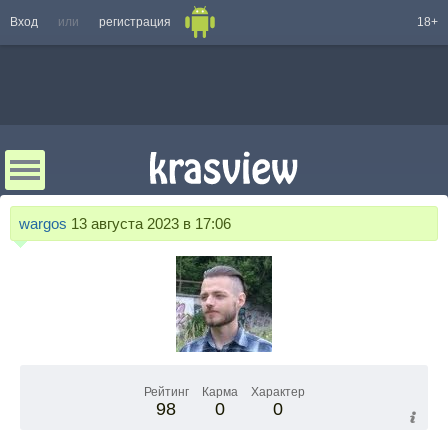
Вход
или
регистрация
18+
wargos
13 августа 2023 в 17:06
Рейтинг
Карма
Характер
98
0
0