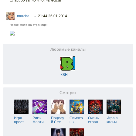
Спасибо за то что ты есть!
marche
21:44 26.01.2014
○
Новое фото на странице:
Любимые каналы
КВН
Смотрит
Игра
Рик и
Поцелу
Симпсо
Очень
Игра в
прест
…
Морти
й Сес
…
ны
стран
…
кальм
…