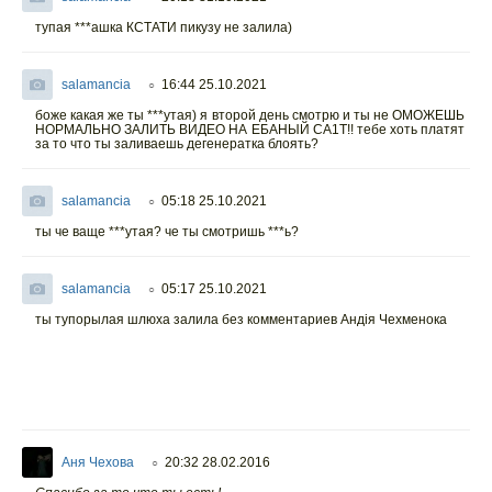
тупая ***ашка КСТАТИ пикузу не залила)
salamancia
16:44 25.10.2021
○
боже какая же ты ***утая) я второй день смотрю и ты не ОМОЖЕШЬ
НОРМАЛЬНО ЗАЛИТЬ ВИДЕО НА ЕБАНЫЙ СА1Т!! тебе хоть платят
за то что ты заливаешь дегенератка блоять?
salamancia
05:18 25.10.2021
○
ты че ваще ***утая? че ты смотришь ***ь?
salamancia
05:17 25.10.2021
○
ты тупорылая шлюха залила без комментариев Андiя Чехменока
Аня Чехова
20:32 28.02.2016
○