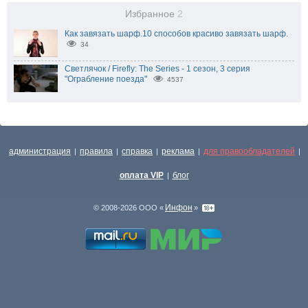
Избранное
2
Как завязать шарф.10 способов красиво завязать шарф.
34
Светлячок / Firefly: The Series - 1 сезон, 3 серия
"Ограбление поезда"
4537
администрация
правила
справка
реклама
для правообладателей
|
|
|
|
|
оплата VIP
блог
|
Инфон
© 2008-2026 ООО «
»