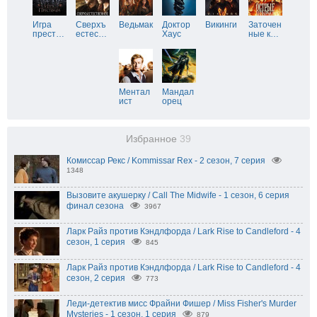
Игра
Сверхъ
Ведьмак
Доктор
Викинги
Заточен
прест
…
естес
…
Хаус
ные к
…
Ментал
Мандал
ист
орец
Избранное
39
Комиссар Рекс / Kommissar Rex - 2 сезон, 7 серия
1348
Вызовите акушерку / Call The Midwife - 1 сезон, 6 серия
финал сезона
3967
Ларк Райз против Кэндлфорда / Lark Rise to Candleford - 4
сезон, 1 серия
845
Ларк Райз против Кэндлфорда / Lark Rise to Candleford - 4
сезон, 2 серия
773
Леди-детектив мисс Фрайни Фишер / Miss Fisher's Murder
Mysteries - 1 сезон, 1 серия
879