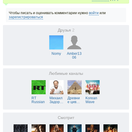
Чтобы писать и оценивать комментарии нужно
войти
или
зарегистрироваться
Друзья
2
Nomy
Amber13
06
Любимые каналы
RT
Михаил
Древни
Korean
Russian
Задор
…
е цив
…
Wave
Смотрит