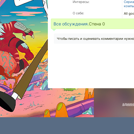
Интересы:
Сери
комп
О себе:
All go
Все обсуждения.
Стена
0
Чтобы писать и оценивать комментарии нужн
админ