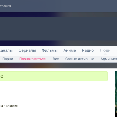
страция
Каналы
Сериалы
Фильмы
Аниме
Радио
Люди
Парни
Познакомиться!
Все
Самые активные
Админист
32
lia - Brisbane