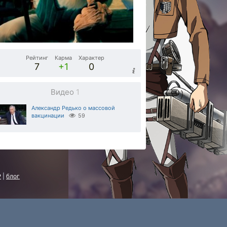
Рейтинг
Карма
Характер
7
+1
0
Видео
1
Александр Редько о массовой
вакцинации
59
P
|
блог