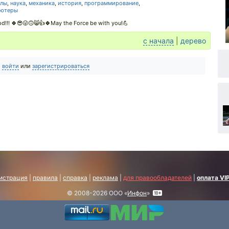
алы
,
наука
,
механика
,
история
,
программирование
,
ьютеры
od!!! 🍀😎😜🙃😸👍🍀May the Force be with you!💪
с начала
|
дерево
о
войти
или
зарегистрироваться
истрация
|
правила
|
справка
|
реклама
|
для правообладателей
|
оплата VI
© 2008-2026 ООО «
Инфон
»