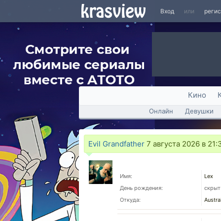
Вход
или
реги
Кино
Онлайн
Девушки
Evil Grandfather
7 августа 2026 в 21:
Имя:
Leх
День рождения:
скрыт
Откуда:
Austra