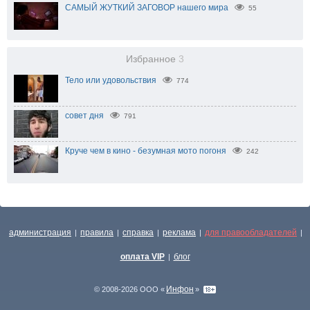
САМЫЙ ЖУТКИЙ ЗАГОВОР нашего мира
55
Избранное
3
Тело или удовольствия
774
совет дня
791
Круче чем в кино - безумная мото погоня
242
администрация
правила
справка
реклама
для правообладателей
|
|
|
|
|
оплата VIP
блог
|
Инфон
© 2008-2026 ООО «
»