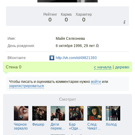
Рейтинг
Карма
Характер
0
0
0
Имя:
Майя Селезнева
День рождения:
6 октября 1996, 29 лет
ВКонтакте:
http://vk.com/id49821393
Стена
0
с начала
|
дерево
Чтобы писать и оценивать комментарии нужно
войти
или
зарегистрироваться
Смотрит
Черное
Фишер
Дети
Бар
След
Холод
зеркало
перем
…
«Оди
…
Чикат
…