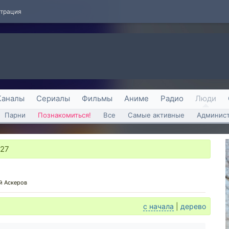
страция
Каналы
Сериалы
Фильмы
Аниме
Радио
Люди
Парни
Познакомиться!
Все
Самые активные
Админист
:27
й Аскеров
с начала
|
дерево