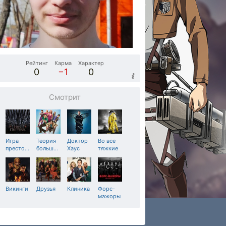
Рейтинг
Карма
Характер
0
−1
0
Смотрит
Игра
Теория
Доктор
Во все
престо
…
больш
…
Хаус
тяжкие
Викинги
Друзья
Клиника
Форс-
мажоры