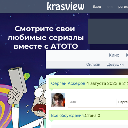
Вход
или
реги
Кино
Онлайн
Девушки
Сергей Аскеров
4 августа 2023 в 21
Имя:
Серге
Все обсуждения.
Стена
0