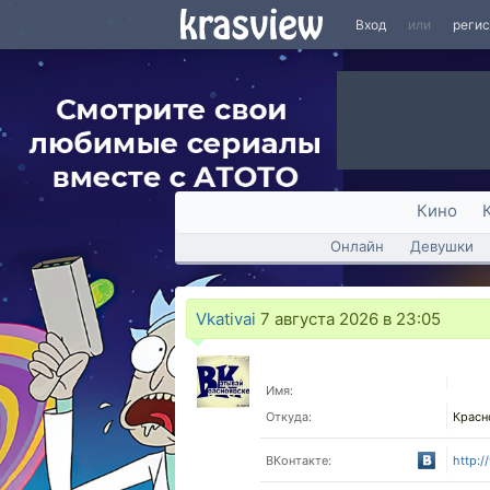
Вход
или
реги
Кино
Онлайн
Девушки
Vkativai
7 августа 2026 в 23:05
Имя:
Откуда:
Красн
ВКонтакте:
http:/