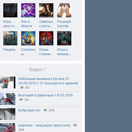
Игра
Рик и
Сверхъе
Поцелуй
престо
…
Морти
стеств
…
Сестёр
Пацаны
Симпсон
Очень
Игра в
ы
странн
…
кальма
…
Видео
7
Небольшая вылазка в Ергаки 27-
29.03.2015 г. От Бородатого админа)
64
Вкатывай в Шерегеше 1-8.03.2015
34
Бобровый лог
242
шерегеш - эвакуация через окно
264