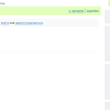
орд
с начала
|
дерево
о
войти
или
зарегистрироваться