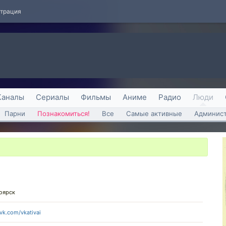
страция
Каналы
Сериалы
Фильмы
Аниме
Радио
Люди
Парни
Познакомиться!
Все
Самые активные
Админист
оярск
/vk.com/vkativai