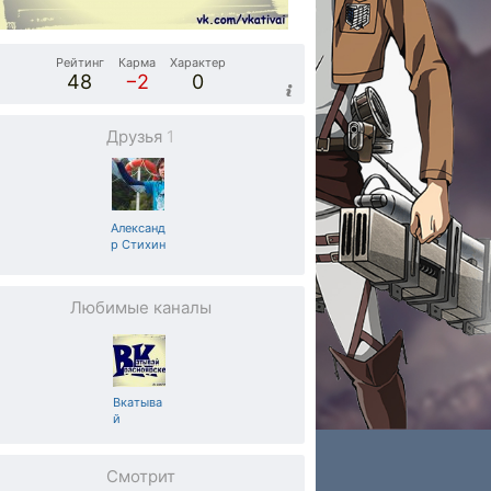
Рейтинг
Карма
Характер
48
−2
0
Друзья
1
Александ
р Стихин
Любимые каналы
Вкатыва
й
Смотрит