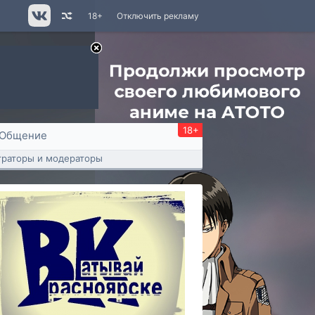
18+
Отключить рекламу
18+
Общение
раторы и модераторы