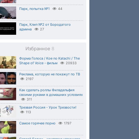
Парк, попытка №1
44
Парк, Клип №2 от Бородатого
админа
27
Избранное
8
Форма Голоса / Koe no Katachi / The
Shape of Voice - фильм
20933
Реклама, которую не покажут по ТВ
2197
Как сделать роллы Филадельфия
своими руками в домашних условиях
311
Трезвая Россия - Урок Трезвости!
113
Самое горячее порно
1797