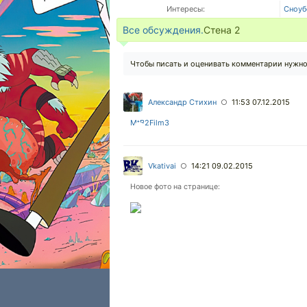
Интересы:
Сноуб
Все обсуждения.
Стена
2
Чтобы писать и оценивать комментарии нужн
Александр Стихин
11:53 07.12.2015
○
MtB2Film3
Vkativai
14:21 09.02.2015
○
Новое фото на странице: