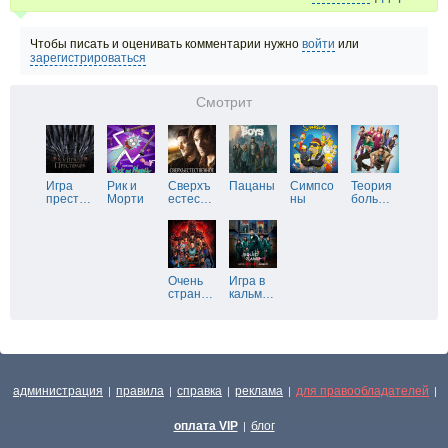
Чтобы писать и оценивать комментарии нужно
войти
или
зарегистрироваться
Смотрит
Игра
Рик и
Сверхъ
Пацаны
Симпсо
Теория
прест
…
Морти
естес
…
ны
боль
…
Очень
Игра в
стран
…
кальм
…
администрация
правила
справка
реклама
для правообладателей
|
|
|
|
|
оплата VIP
блог
|