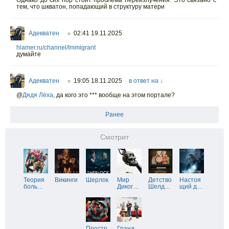
Однако до сих пор стоит проблема переизлучения. Это связано с
тем, что шкватон, попадающий в структуру матери
Адекватен
02:41 19.11.2025
○
hlamer.ru/channel/Immigrant
думайте
Адекватен
19:05 18.11.2025
в ответ на ↓
○
@
Дядя Лёха
,
да кого это *** вообще на этом портале?
Ранее
Смотрит
Теория
Викинги
Шерлок
Мир
Детство
Настоя
боль
…
Диког
…
Шелд
…
щий д
…
Простр
Гранд