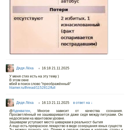
Дядя Лёха
16:18 21.11.2025
○
У меня стих есть на эту тему )
В этом окне
вбей в поиск слово "преображённый"
hlamer.ru/thread/1152812/full
Дядя Лёха
16:13 21.11.2025
в ответ на ↓
○
@
Адекватен
,
Многое зависит от качества сознания.
Просветлённый не зашкваривается даже сидя между питухами. Он
недосягаем на квантовом уровне.
Зашкварки уступают место шкваркам в реальност бытия
А ещо есть прекрасное лекарство в виде созерцания юных существ
Ты можеш познать это. Прими в сердце своем и направь стопы к