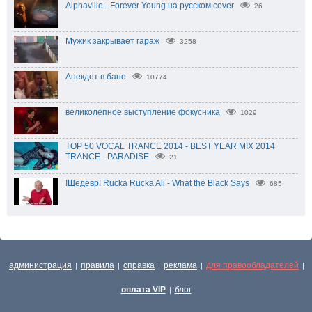
Alphaville - Forever Young на русском cover
26
Мужик закрывает гараж
3258
Анекдот в бане
10774
великолепное выступление фокусника
1029
TOP 50 VOCAL TRANCE 2014 - BEST YEAR MIX 2014
TRANCE - PARADISE
21
!Щедевр! Rucka Rucka Ali - What the Black Says
685
администрация
правила
справка
реклама
для правообладателей
|
|
|
|
|
оплата VIP
блог
|