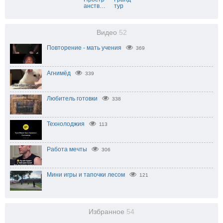
анств
…
тур
Видео
52
Повторение - мать учения
369
Агнимёд
339
Любитель готовки
338
Технолоджия
113
Работа мечты
306
Мини игры и тапочки лесом
121
Избранное
54