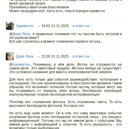
моей скромной лачуге.
Проникнись квантогым благолепием
Может возрадим клуб. Хата есть, тока в порядок привести
Адекватен
16:02 21.11.2025
в ответ на ↓
○
@
Дядя Лёха
,
я правильно понимаю что ты против быть петухом в
петушином мире?
Всё уже случилось в момент появления первого петуха...
Дядя Лёха
15:30 21.11.2025
в ответ на ↓
○
@
Адекватен
,
Понимаеш, в чём дело. Фотон не отражается на
самом деле. Это квантовый прадокс. Фотона вобще не существует.
Это условное название для кванта электромагнитной энергии.
Для него есть только два события взаимодействия: испускание и
поглощение. Но они организованны в пространстве-времени таким
образом, что возникает иллюзия потока частиц, которые могут как
бы отскакивать от зеркала, либо волны, безобразно опускащей
корпускулярную теорию беспределом интерференции
Поэтому нет отражения фотона. Есть отражение света. То есть
массового беспредела фотонов. Которых нет
Но есть ещо хуже момент. Он в том, что само квантовое событие
излучения фотона и его поглащения сетчаткой глаза - это процесс
информационный. Потому что мы не имеем дела с событием. Мы
имеем дело с информацией о событии. То есть реальность - это
возможно только информация