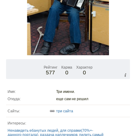
Рейтинг
Карма
Характер
577
0
0
Имя:
Три имени.
Откуда:
еще сам не решил
Сайты:
три сайта
Интересы:
Ненавидеть ебанутых людей
,
для справки(70%+-
данного портала)
,
раздача наплечников
,
пилить самый