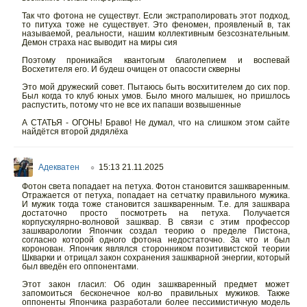
Так что фотона не существут. Если экстраполировать этот подход,
то питуха тоже не существует. Это феномен, проявленый в, так
называемой, реальности, нашим коллективным безсознательным.
Демон страха нас выводит на миры сия
Поэтому проникайся квантогым благолепием и воспевай
Восхетителя его. И будеш очищен от опасости скверны
Это мой дружеский совет. Пытаюсь быть восхитителем до сих пор.
Был когда то клуб юных умов. Было много малышек, но пришлось
распустить, потому что не все их папаши возвышенные
А СТАТЬЯ - ОГОНЬ! Браво! Не думал, что на слишком этом сайте
найдётся второй дядялёха
Адекватен
15:13 21.11.2025
○
Фотон света попадает на петуха. Фотон становится зашкваренным.
Отражается от петуха, попадает на сетчатку правильного мужика.
И мужик тогда тоже становится зашкваренным. Т.е. для зашквара
достаточно просто посмотреть на петуха. Получается
корпускулярно-волновой зашквар. В связи с этим профессор
зашкварологии Япончик создал теорию о пределе Пистона,
согласно которой одного фотона недостаточно. За что и был
коронован. Япончик являлся сторонником позитивистской теории
Шкварки и отрицал закон сохранения зашкварной энергии, который
был введён его оппонентами.
Этот закон гласил: Об один зашкваренный предмет может
запомоиться бесконечное кол-во правильных мужиков. Также
оппоненты Япончика разработали более пессимистичную модель