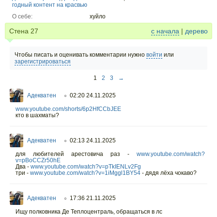
годный контент на красвью
О себе:
хуйло
Стена
27
с начала
|
дерево
Чтобы писать и оценивать комментарии нужно
войти
или
зарегистрироваться
1
2
3
→
Адекватен
02:20 24.11.2025
○
www.youtube.com/shorts/6p2HfCCbJEE
кто в шахматы?
Адекватен
02:13 24.11.2025
○
для любителей арестовича раз -
www.youtube.com/watch?
v=pBoCCZr50hE
Два -
www.youtube.com/watch?v=pTkIENLv2Fg
три -
www.youtube.com/watch?v=1iMggl1BY54
- дядя лёха чокаво?
Адекватен
17:36 21.11.2025
○
Ищу полковника Де Теплоцентраль, обращаться в лс