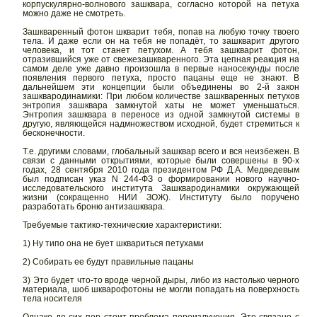
корпускулярно-волнового зашквара, согласно которой на петуха
можно даже не смотреть.
Зашкваренный фотон шкварит тебя, попав на любую точку твоего
тела. И даже если он на тебя не попадёт, то зашкварит другого
человека, и тот станет петухом. А тебя зашкварит фотон,
отразившийся уже от свежезашкваренного. Эта цепная реакция на
самом деле уже давно произошла в первые наносекунды после
появления первого петуха, просто пацаны еще не знают. В
дальнейшем эти концепции были объединены во 2-й закон
зашквародинамики: При любом количестве зашкваренных петухов
энтропия зашквара замкнутой хаты не может уменьшаться.
Энтропия зашквара в переносе из одной замкнутой системы в
другую, являющейся надмножеством исходной, будет стремиться к
бесконечности.
Т.е. другими словами, глобальный зашквар всего и вся неизбежен. В
связи с данными открытиями, которые были совершены в 90-х
годах, 28 сентября 2010 года президентом РФ Д.А. Медведевым
был подписан указ N 244-ФЗ о формировании нового научно-
исследовательского института Зашквародинамики окружающей
жизни (сокращенно НИИ ЗОЖ). Институту было поручено
разработать броню антизашквара.
Требуемые тактико-технические характеристики:
1) Ну типо она не бует шквариться петухами
2) Собирать ее будут правильные пацаны
3) Это будет что-то вроде черной дыры, либо из настолько черного
материала, шоб шкварофотоны не могли попадать на поверхность
тела носителя