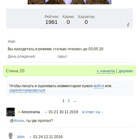
Рейтинг
Карма
Характер
1961
0
0
Имя:
Вы находитесь в режиме «только чтение» до 03:05 20
День рождения:
скрыт
Стена
20
с начала
|
дерево
Чтобы писать и оценивать комментарии нужно
войти
или
зарегистрироваться
1
2
→
★
Amonrama
01:21 30.11.2019
в ответ на ↓
○
@
бозон
,
ты где пропал?
kdm
01:24 12.11.2016
○