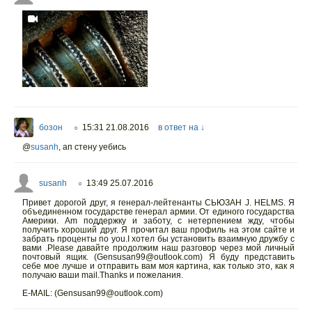
бозон
15:31 21.08.2016
в ответ на ↓
○
@
susanh
,
ап стену уебись
susanh
13:49 25.07.2016
○
Привет дорогой друг, я генерал-лейтенанты СЬЮЗАН J. HELMS. Я
объединенном государстве генерал армии. От единого государства
Америки. Am поддержку и заботу, с нетерпением жду, чтобы
получить хороший друг. Я прочитал ваш профиль на этом сайте и
забрать проценты по you.I хотел бы установить взаимную дружбу с
вами .Please давайте продолжим наш разговор через мой личный
почтовый ящик. (Gensusan99@outlook.com) Я буду представить
себе мое лучше и отправить вам моя картина, как только это, как я
получаю ваши mail.Thanks и пожелания.
E-MAIL: (Gensusan99@outlook.com)