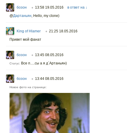
бозон
13:58 19.05.2016
в ответ на ↓
○
@
Дартаньян
,
Hello, my clone)
King of Hlamer
21:25 18.05.2016
○
Привет мой фанат
бозон
13:45 08.05.2016
○
Все п.....сы а я д`Артаньян)
Статус:
бозон
13:44 08.05.2016
○
Новое фото на странице: