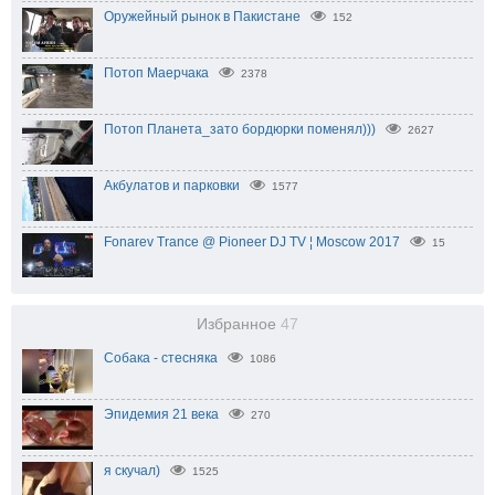
Оружейный рынок в Пакистане
152
Потоп Маерчака
2378
Потоп Планета_зато бордюрки поменял)))
2627
Акбулатов и парковки
1577
Fonarev Trance @ Pioneer DJ TV ¦ Moscow 2017
15
Избранное
47
Собака - стесняка
1086
Эпидемия 21 века
270
я скучал)
1525