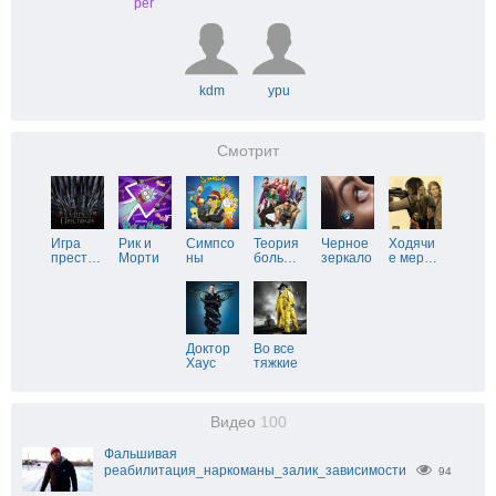
per
kdm
ypu
Смотрит
Игра
Рик и
Симпсо
Теория
Черное
Ходячи
прест
…
Морти
ны
боль
…
зеркало
е мер
…
Доктор
Во все
Хаус
тяжкие
Видео
100
Фальшивая
реабилитация_наркоманы_залик_зависимости
94