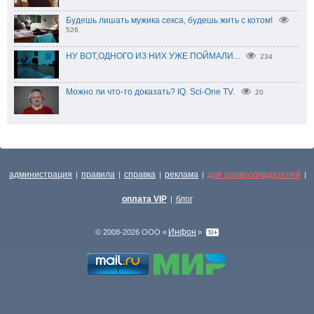
Будешь лишать мужика секса, будешь жить с котом!
526
НУ ВОТ,ОДНОГО ИЗ НИХ УЖЕ ПОЙМАЛИ...
234
Можно ли что-то доказать? IQ. Sci-One TV.
20
администрация
правила
справка
реклама
для правообладателей
|
|
|
|
|
оплата VIP
блог
|
Инфон
© 2008-2026 ООО «
»