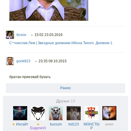
бозон
15:02 23.03.2016
○
Станислав Лем | Звездные дневники Ийона Тихого. Дневник 1.
gorik823
23:35 09.10.2015
○
братан приезжай бухать
Ранее
Друзья
18
★
Инсайт
★
burzuin
list123
MOHCTbI
prom
EugeneVi
P