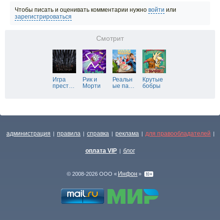
Чтобы писать и оценивать комментарии нужно
войти
или
зарегистрироваться
Смотрит
Игра
Рик и
Реальн
Крутые
прест
…
Морти
ые па
…
бобры
администрация
правила
справка
реклама
для правообладателей
|
|
|
|
|
оплата VIP
блог
|
Инфон
© 2008-2026 ООО «
»