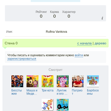
Рейтинг
Карма
Характер
0
0
0
Имя:
Rufina Vankova
Стена
0
с начала
|
дерево
Чтобы писать и оценивать комментарии нужно
войти
или
зарегистрироваться
Смотрит
Бессты
Маша и
Три кота
Лунтик
Патрио
Барбоск
жие
Медв
…
и его
…
т
ины