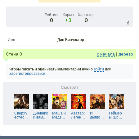
Рейтинг
Карма
Характер
0
+3
0
Имя:
Дин Винчестер
Стена
0
с начала
|
дерево
Чтобы писать и оценивать комментарии нужно
войти
или
зарегистрироваться
Смотрит
Сверхъ
Дневник
Маша и
Аватар:
И
Геймер
естес
…
и вам
…
Медв
…
Леген
…
дьяво
…
ы (Бр
…