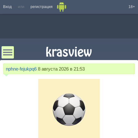
Вход
или
регистрация
18+
nphne-fejukpq6
8 августа 2026 в 21:53