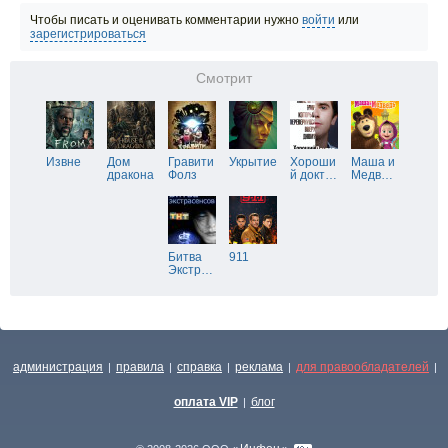
Чтобы писать и оценивать комментарии нужно
войти
или
зарегистрироваться
Смотрит
Извне
Дом
Гравити
Укрытие
Хороши
Маша и
дракона
Фолз
й докт
…
Медв
…
Битва
911
Экстр
…
администрация
правила
справка
реклама
для правообладателей
|
|
|
|
|
оплата VIP
блог
|