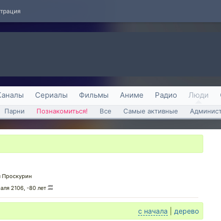
страция
Каналы
Сериалы
Фильмы
Аниме
Радио
Люди
Парни
Познакомиться!
Все
Самые активные
Админист
 Проскурин
раля 2106, -80 лет
с начала
|
дерево