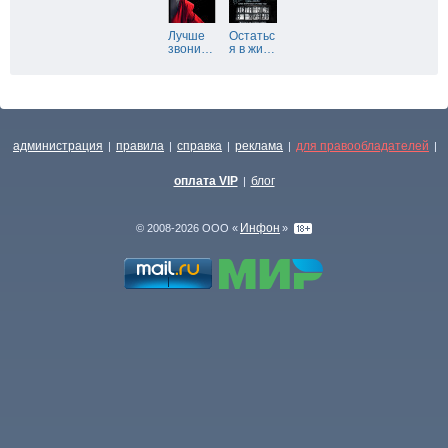
Лучше
Остатьс
звони
…
я в жи
…
администрация
правила
справка
реклама
для правообладателей
|
|
|
|
|
оплата VIP
блог
|
Инфон
© 2008-2026 ООО «
»