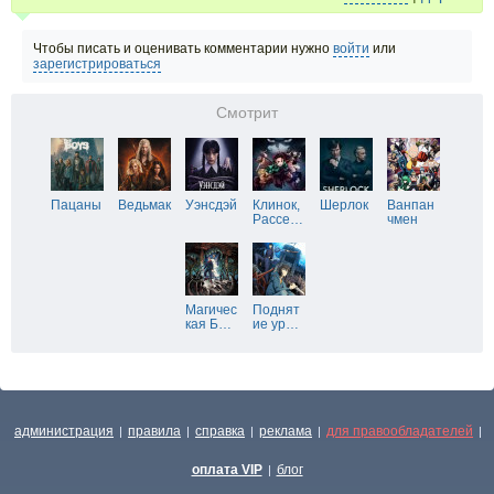
Чтобы писать и оценивать комментарии нужно
войти
или
зарегистрироваться
Смотрит
Пацаны
Ведьмак
Уэнсдэй
Клинок,
Шерлок
Ванпан
Рассе
…
чмен
Магичес
Поднят
кая Б
…
ие ур
…
администрация
правила
справка
реклама
для правообладателей
|
|
|
|
|
оплата VIP
блог
|